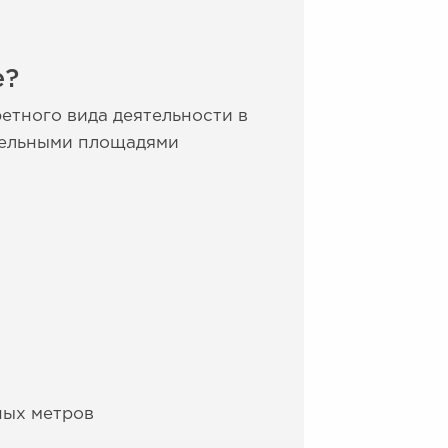
е?
етного вида деятельности в
ительными площадями
ных метров