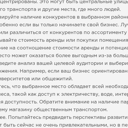
центрированы. Это могут быть центральные улицы
о транспорта и другие места, где много людей.
зируйте наличие конкурентов в выбранном район
бенно если вы только начинаете свой бизнес. Лу
ли различиться от конкурентов по ассортименту 
ывайте стоимость аренды или покупки помещения
ние на соотношение стоимости аренды и потенци
есто может оказаться более выгодным из-за больш
ведите анализ вашей целевой аудитории и выбери
ожения. Например, если ваш бизнес ориентирован
иверситетов или общежитий.
есь, что выбранное место обладает всей необхо
са, такой как доступ к электричеству, воде, интер
я доступность. Обратите внимание на наличие па
шему магазину общественным транспортом.
е. Попытайтесь предвидеть перспективы развити
 быть сейчас не очень привлекательными, но в пе