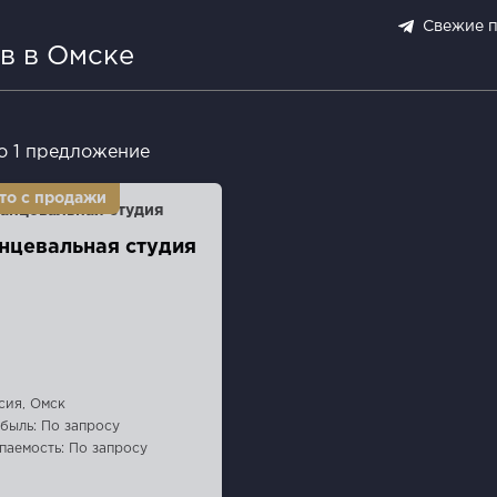
Свежие 
в в Омске
о 1 предложение
нцевальная студия
сия, Омск
быль: По запросу
паемость: По запросу