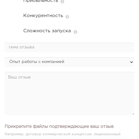
Прибыльность
От стартапа за 30 тысяч рублей до бизнеса стоимостью
миллиарды:...
Конкурентность
Сложность запуска
158
12
2
Отзыв SSL-сертификатов у банков: как это влияет на
российский...
Прикрепите файлы подтверждающие ваш отзыв
Например: договор коммерческой концессии, лицензионный