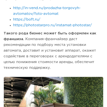
http://in-vend.ru/prodazha-torgovyh-
avtomatov/foto-avtomat
https://boft.ru/
https://photostarpro.ru/instamat-photostar/
Такого рода бизнес может быть оформлен как
франшиза.
Компания-франчайзер даст
рекомендации по подбору места установки
автомата, доставит и установит аппарат, окажет
содействие в переговорах с арендодателями с
целью понижения стоимости аренды, обеспечит
техническую поддержку.