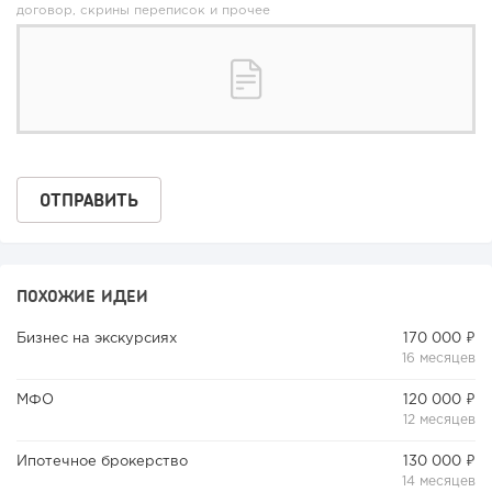
договор, скрины переписок и прочее
163
12
2
«Прибыль 20 млн в год, а я ездил на метро»: куда в
интернет-магазине...
ПОХОЖИЕ ИДЕИ
Бизнес на экскурсиях
170 000 ₽
16 месяцев
МФО
120 000 ₽
12 месяцев
Ипотечное брокерство
130 000 ₽
14 месяцев