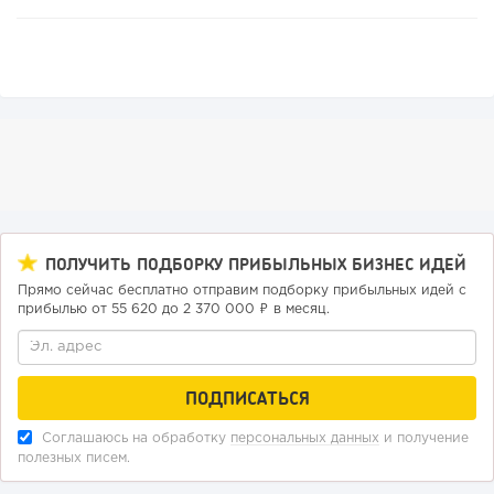
109
8
1
ПОЛУЧИТЬ ПОДБОРКУ ПРИБЫЛЬНЫХ БИЗНЕС ИДЕЙ
Франшиза кафе: рейтинг лучших франшиз общепита для
открытия заведения
Прямо сейчас бесплатно отправим подборку прибыльных идей с
прибылью от 55 620 до 2 370 000 ₽ в месяц.
Соглашаюсь на обработку
персональных данных
и получение
полезных писем.