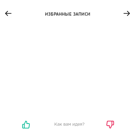
ИЗБРАННЫЕ ЗАПИСИ
48
0
0
Сколько приносит маленькая кофейня в Екатеринбурге в
2026 году:...
Как вам идея?