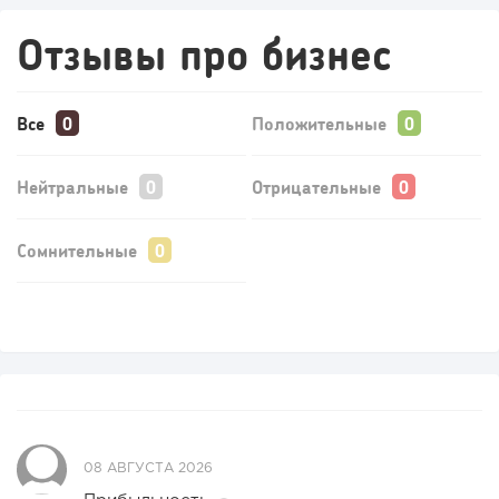
Отзывы про бизнес
111
8
1
Все
Положительные
Coffee Way приступил к масштабированию собственной
модели производства...
Нейтральные
Отрицательные
Сомнительные
103
0
0
08 АВГУСТА 2026