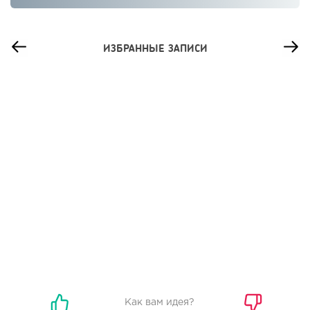
ИЗБРАННЫЕ ЗАПИСИ
67
0
0
Сколько приносит маленькая кофейня в Екатеринбурге в
2026 году:...
Как вам идея?