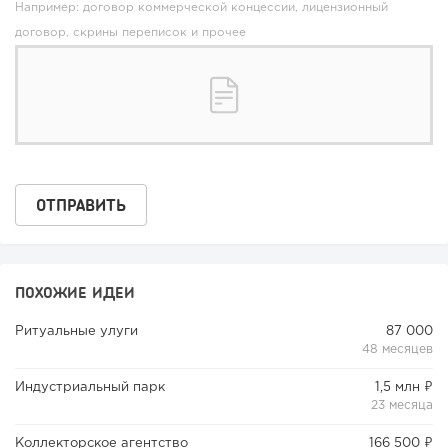
Например: договор коммерческой концессии, лицензионный
договор, скрины переписок и прочее
178
12
2
«Прибыль 20 млн в год, а я ездил на метро»: куда в
интернет-магазине...
ПОХОЖИЕ ИДЕИ
Ритуальные улуги
87 000
48 месяцев
Индустриальный парк
1,5 млн ₽
23 месяца
Коллекторское агентство
166 500 ₽