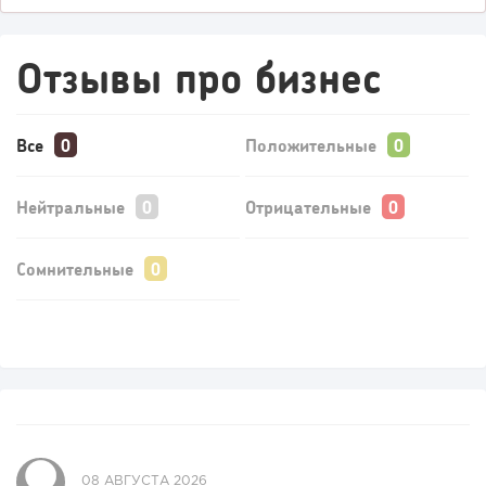
Отзывы про бизнес
115
8
1
Все
Положительные
Coffee Way приступил к масштабированию собственной
модели производства...
Нейтральные
Отрицательные
Сомнительные
118
0
0
08 АВГУСТА 2026