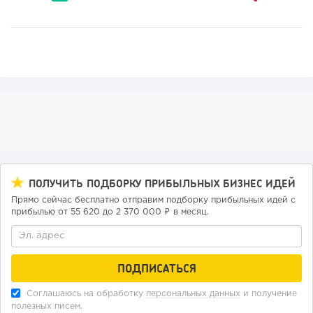
124
8
1
ПОЛУЧИТЬ ПОДБОРКУ ПРИБЫЛЬНЫХ БИЗНЕС ИДЕЙ
Франшиза кафе: рейтинг лучших франшиз общепита для
открытия заведения
Прямо сейчас бесплатно отправим подборку прибыльных идей с
прибылью от 55 620 до 2 370 000 ₽ в месяц.
Соглашаюсь на обработку
персональных данных
и получение
полезных писем.