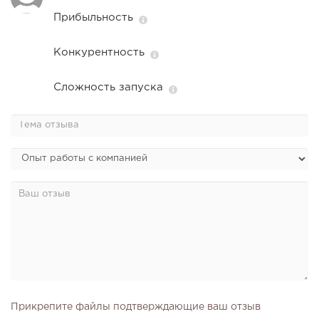
Прибыльность
От стартапа за 30 тысяч рублей до бизнеса стоимостью
миллиарды:...
Конкурентность
Сложность запуска
175
12
2
Отзыв SSL-сертификатов у банков: как это влияет на
российский...
Прикрепите файлы подтверждающие ваш отзыв