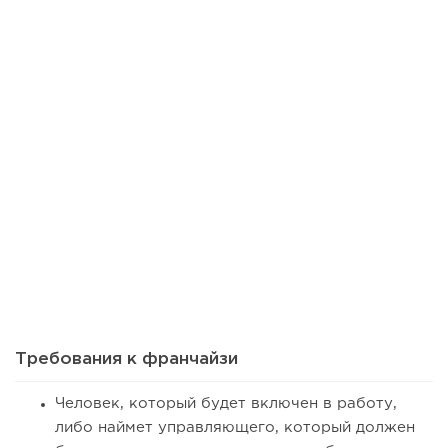
64
0
0
Сколько приносит маленькая кофейня в Екатеринбурге в
2026 году:...
Требования к франчайзи
Человек, который будет включен в работу,
либо наймет управляющего, который должен