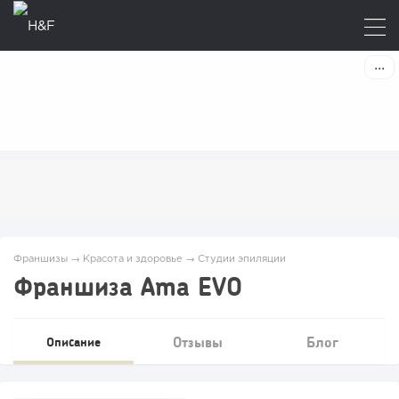
Франшизы
→
Красота и здоровье
→
Студии эпиляции
Франшиза Ama EVO
Отзывы
Блог
Описание