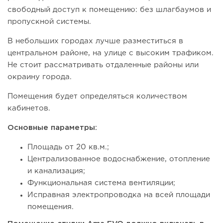
свободный доступ к помещению: без шлагбаумов и
114
8
1
пропускной системы.
Coffee Way приступил к масштабированию собственной
В небольших городах лучше разместиться в
модели производства...
центральном районе, на улице с высоким трафиком.
Не стоит рассматривать отдаленные районы или
окраину города.
Помещения будет определяться количеством
кабинетов.
Основные параметры:
Площадь от 20 кв.м.;
Централизованное водоснабжение, отопление
и канализация;
117
0
0
Функциональная система вентиляции;
Исправная электропроводка на всей площади
От стартапа за 30 тысяч рублей до бизнеса стоимостью
помещения.
миллиарды:...