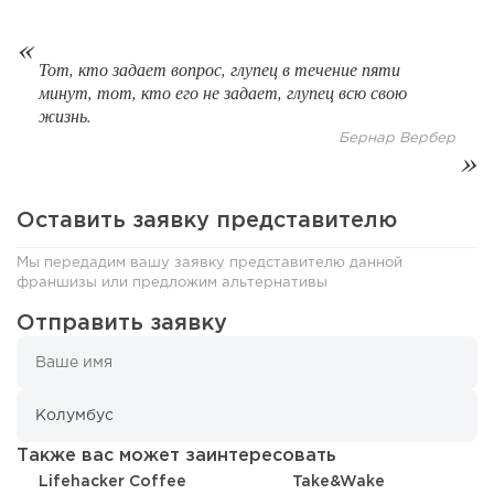
133
10
2
Тот, кто задает вопрос, глупец в течение пяти
Сколько приносит маленькая кофейня в Екатеринбурге в
минут, тот, кто его не задает, глупец всю свою
2026 году:...
жизнь.
Бернар Вербер
Оставить заявку представителю
Мы передадим вашу заявку представителю данной
франшизы или предложим альтернативы
Отправить заявку
182
13
2
Франшиза кафе: рейтинг лучших франшиз общепита для
Также вас может заинтересовать
открытия заведения
Lifehacker Coffee
Take&Wake