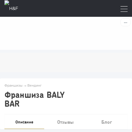
Франшизы
→
Вендинг
Франшиза BALY
BAR
Отзывы
Блог
Описание