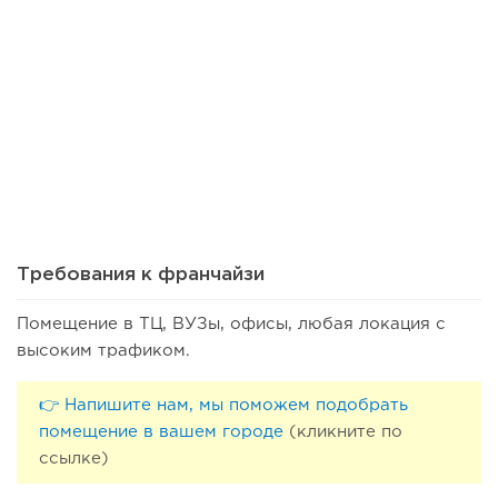
19
0
0
Почему продают прибыльный бизнес и что скрывают
продавцы готового...
Требования к франчайзи
Помещение в ТЦ, ВУЗы, офисы, любая локация с
высоким трафиком.
👉 Напишите нам, мы поможем подобрать
помещение в вашем городе
(кликните по
ссылке)