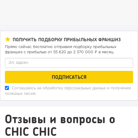
118
0
0
ПОЛУЧИТЬ ПОДБОРКУ ПРИБЫЛЬНЫХ ФРАНШИЗ
Прямо сейчас бесплатно отправим подборку прибыльных
От стартапа за 30 тысяч рублей до бизнеса стоимостью
франшиз с прибылью от 55 620 до 2 370 000 ₽ в месяц.
миллиарды:...
Соглашаюсь на обработку
персональных данных
и получение
полезных писем.
Отзывы и вопросы о
CHIC CHIC
175
12
2