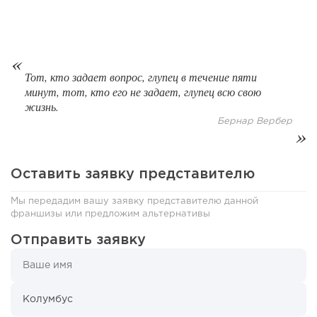
68
0
0
Сколько приносит маленькая кофейня в Екатеринбурге в
2026 году:...
Тот, кто задает вопрос, глупец в течение пяти
минут, тот, кто его не задает, глупец всю свою
жизнь.
Бернар Вербер
Оставить заявку представителю
Мы передадим вашу заявку представителю данной
франшизы или предложим альтернативы
Отправить заявку
124
8
1
Франшиза кафе: рейтинг лучших франшиз общепита для
открытия заведения