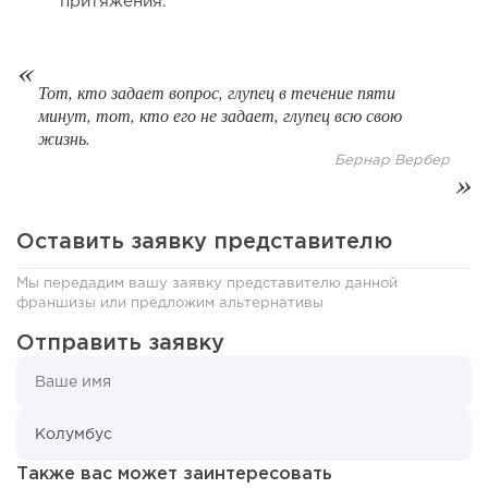
притяжения.
Тот, кто задает вопрос, глупец в течение пяти
минут, тот, кто его не задает, глупец всю свою
жизнь.
139
10
2
Бернар Вербер
Coffee Way приступил к масштабированию собственной
модели производства...
Оставить заявку представителю
Мы передадим вашу заявку представителю данной
франшизы или предложим альтернативы
Отправить заявку
Также вас может заинтересовать