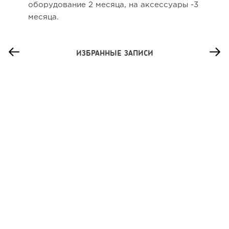
оборудование 2 месяца, на аксессуары -3
месяца.
ИЗБРАННЫЕ ЗАПИСИ
112
0
0
Сколько приносит маленькая кофейня в Екатеринбурге в
2026 году:...