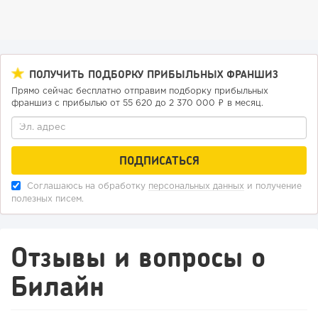
ПОЛУЧИТЬ ПОДБОРКУ ПРИБЫЛЬНЫХ ФРАНШИЗ
Прямо сейчас бесплатно отправим подборку прибыльных
франшиз с прибылью от 55 620 до 2 370 000 ₽ в месяц.
198
14
2
Соглашаюсь на обработку
персональных данных
и получение
полезных писем.
«Прибыль 20 млн в год, а я ездил на метро»: куда в
интернет-магазине...
Отзывы и вопросы о
Билайн