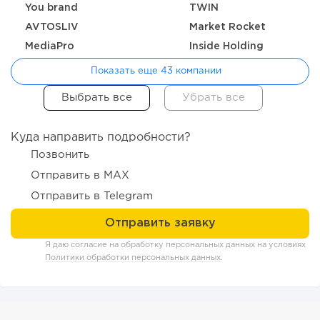
You brand
TWIN
147
10
2
AVTOSLIV
Market Rocket
MediaPro
Inside Holding
От стартапа за 30 тысяч рублей до бизнеса стоимостью
миллиарды:...
Показать еще 43 компании
Куда направить подробности?
Позвонить
Отправить в MAX
Отправить в Telegram
Я даю согласие на обработку персональных данных на условиях
222
16
3
Политики обработки персональных данных
.
Отзыв SSL-сертификатов у банков: как это влияет на
российский...