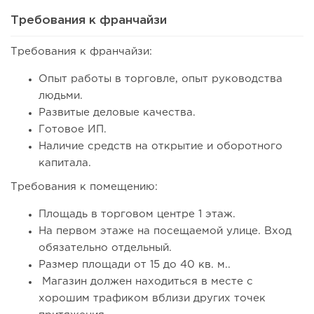
Требования к франчайзи
Требования к франчайзи:
Опыт работы в торговле, опыт руководства
людьми.
Развитые деловые качества.
Готовое ИП.
Наличие средств на открытие и оборотного
капитала.
157
11
2
Требования к помещению:
Франшиза кафе: рейтинг лучших франшиз общепита для
Площадь в торговом центре 1 этаж.
открытия заведения
На первом этаже на посещаемой улице. Вход
обязательно отдельный.
Размер площади от 15 до 40 кв. м..
Магазин должен находиться в месте с
хорошим трафиком вблизи других точек