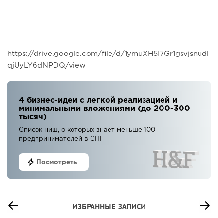
https://drive.google.com/file/d/1ymuXH5I7Gr1gsvjsnudl
qjUyLY6dNPDQ/view
4 бизнес-идеи с легкой реализацией и
минимальными вложениями (до 200-300
тысяч)
Список ниш, о которых знает меньше 100
предпринимателей в СНГ
Посмотреть
ИЗБРАННЫЕ ЗАПИСИ