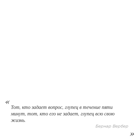
78
0
0
Сколько приносит маленькая кофейня в Екатеринбурге в
2026 году:...
Тот, кто задает вопрос, глупец в течение пяти
минут, тот, кто его не задает, глупец всю свою
жизнь.
Бернар Вербер