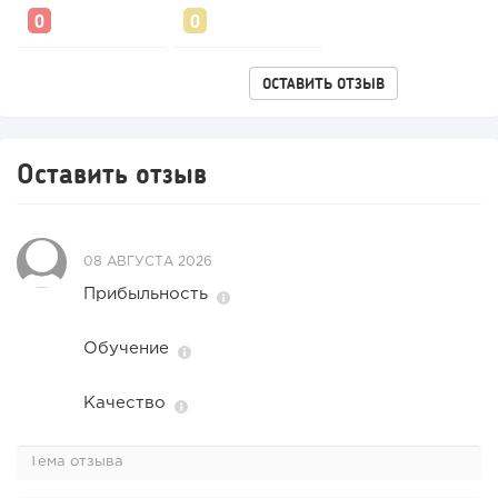
ОСТАВИТЬ ОТЗЫВ
181
12
2
Оставить отзыв
«Прибыль 20 млн в год, а я ездил на метро»: куда в
интернет-магазине...
08 АВГУСТА 2026
Прибыльность
Обучение
Качество
124
9
1