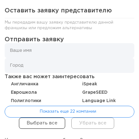
Оставить заявку представителю
Мы передадим вашу заявку представителю данной
франшизы или предложим альтернативы
Отправить заявку
129
8
1
Франшиза кафе: рейтинг лучших франшиз общепита для
открытия заведения
Также вас может заинтересовать
Англичанка
iSpeak
Еврошкола
GrapeSEED
Полиглотики
Language Link
Показать еще 22 компании