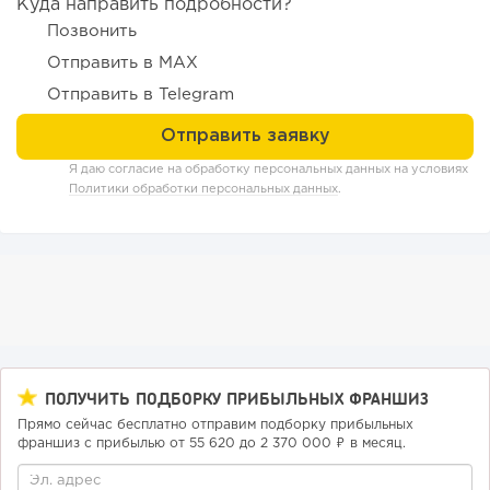
Куда направить подробности?
118
8
1
Позвонить
Отправить в MAX
Coffee Way приступил к масштабированию собственной
модели производства...
Отправить в Telegram
Я даю согласие на обработку персональных данных на условиях
Политики обработки персональных данных
.
122
0
0
ПОЛУЧИТЬ ПОДБОРКУ ПРИБЫЛЬНЫХ ФРАНШИЗ
Прямо сейчас бесплатно отправим подборку прибыльных
От стартапа за 30 тысяч рублей до бизнеса стоимостью
франшиз с прибылью от 55 620 до 2 370 000 ₽ в месяц.
миллиарды:...