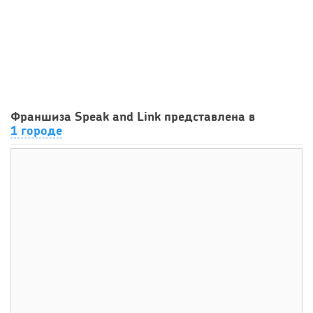
70
0
0
Франшиза кафе: рейтинг лучших франшиз общепита для
Франшиза Speak and Link представлена в
открытия заведения
1 городе
79
0
0