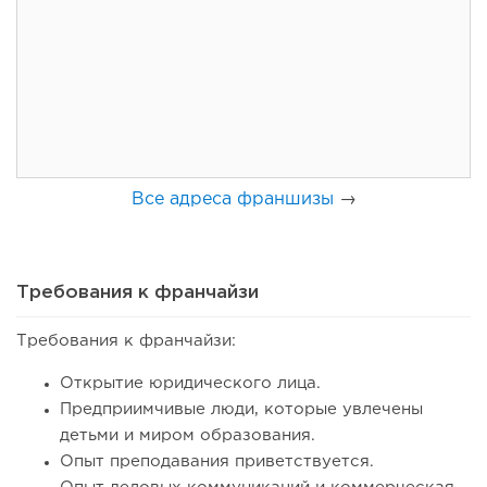
Coffee Way приступил к масштабированию собственной
модели производства...
Все адреса франшизы
→
Требования к франчайзи
Требования к франчайзи:
70
0
0
Открытие юридического лица.
От стартапа за 30 тысяч рублей до бизнеса стоимостью
Предприимчивые люди, которые увлечены
миллиарды:...
детьми и миром образования.
Опыт преподавания приветствуется.