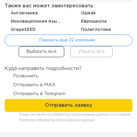
Также вас может заинтересовать
Конференции августа 2026: лучшие мероприятия месяца
для бизнеса,...
Англичанка
iSpeak
Инновационная языковая школа Capital School
Еврошкола
GrapeSEED
Полиглотики
Показать еще 22 компании
Куда направить подробности?
Позвонить
Отправить в MAX
Отправить в Telegram
243
17
3
Прокат квадроциклов: инвестиции 2 млн рублей,
прибыль 300 тысяч...
Я даю согласие на обработку персональных данных на условиях
Политики обработки персональных данных
.