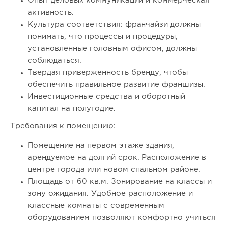
Опыт деловых коммуникаций и коммерческая
активность.
Культура соответствия: франчайзи должны
понимать, что процессы и процедуры,
установленные головным офисом, должны
соблюдаться.
Твердая приверженность бренду, чтобы
обеспечить правильное развитие франшизы.
Инвестиционные средства и оборотный
120
0
0
капитал на полугодие.
Требования к помещению:
Отзыв SSL-сертификатов у банков: как это влияет на
российский...
Помещение на первом этаже здания,
арендуемое на долгий срок. Расположение в
центре города или новом спальном районе.
Площадь от 60 кв.м. Зонирование на классы и
зону ожидания. Удобное расположение и
классные комнаты с современным
оборудованием позволяют комфортно учиться