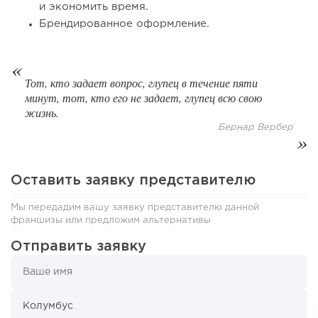
и экономить время.
Брендированное оформление.
139
9
2
Тот, кто задает вопрос, глупец в течение пяти
минут, тот, кто его не задает, глупец всю свою
«Прибыль 20 млн в год, а я ездил на метро»: куда в
интернет-магазине...
жизнь.
Бернар Вербер
Оставить заявку представителю
Мы передадим вашу заявку представителю данной
франшизы или предложим альтернативы
Отправить заявку
81
0
0