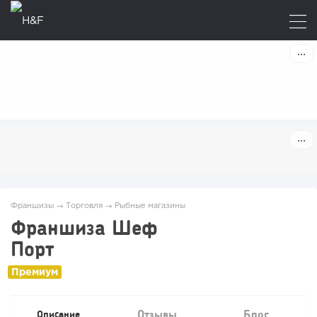
Франшизы
→
Торговля
→
Рыбные магазины
Франшиза Шеф
Порт
Отзывы
Блог
Описание