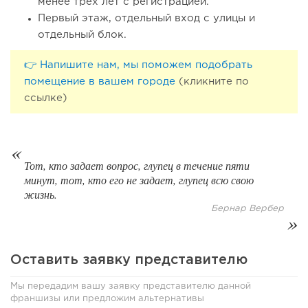
менее трех лет с регистрацией.
Первый этаж, отдельный вход с улицы и
отдельный блок.
👉 Напишите нам, мы поможем подобрать
помещение в вашем городе
(кликните по
ссылке)
54
0
0
От стартапа за 30 тысяч рублей до бизнеса стоимостью
миллиарды:...
Тот, кто задает вопрос, глупец в течение пяти
минут, тот, кто его не задает, глупец всю свою
жизнь.
Бернар Вербер
Оставить заявку представителю
Мы передадим вашу заявку представителю данной
франшизы или предложим альтернативы