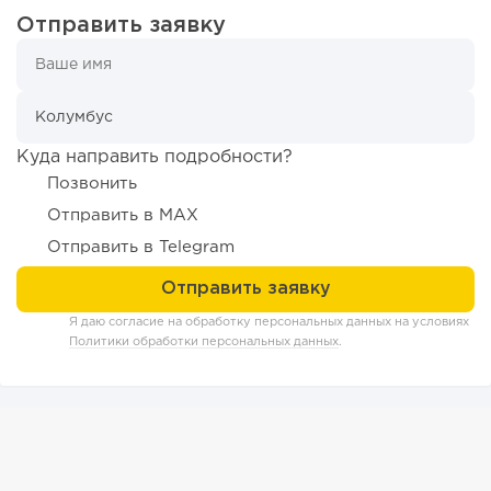
Отправить заявку
107
0
0
Отзыв SSL-сертификатов у банков: как это влияет на
российский...
Куда направить подробности?
Позвонить
Отправить в MAX
Отправить в Telegram
Я даю согласие на обработку персональных данных на условиях
Политики обработки персональных данных
.
130
9
2
«Прибыль 20 млн в год, а я ездил на метро»: куда в
интернет-магазине...