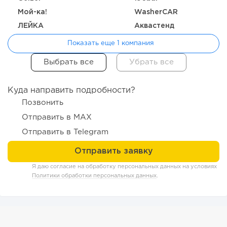
Отзыв SSL-сертификатов у банков: как это влияет на
Мой-ка!
WasherCAR
российский...
ЛЕЙКА
Аквастенд
Показать еще 1 компания
Куда направить подробности?
Позвонить
Отправить в MAX
Отправить в Telegram
197
14
2
Я даю согласие на обработку персональных данных на условиях
Политики обработки персональных данных
.
«Прибыль 20 млн в год, а я ездил на метро»: куда в
интернет-магазине...