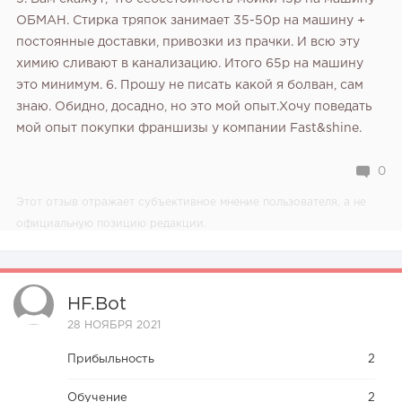
ОБМАН. Стирка тряпок занимает 35-50р на машину +
постоянные доставки, привозки из прачки. И всю эту
химию сливают в канализацию. Итого 65р на машину
это минимум.
6. Прошу не писать какой я болван, сам
знаю. Обидно, досадно, но это мой опыт.Хочу поведать
мой опыт покупки франшизы у компании Fast&shine.
0
Этот отзыв отражает субъективное мнение пользователя, а не
официальную позицию редакции.
HF.bot
28 НОЯБРЯ 2021
Прибыльность
2
Обучение
2