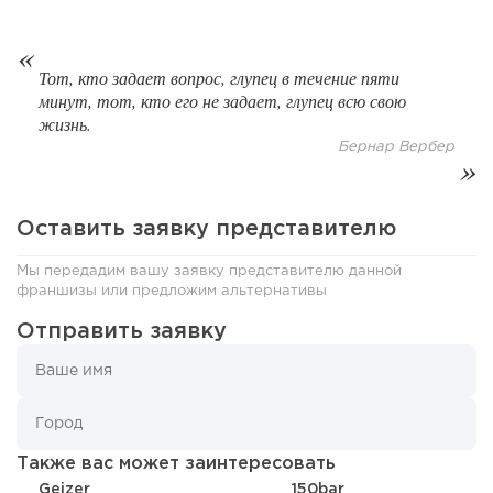
Тот, кто задает вопрос, глупец в течение пяти
минут, тот, кто его не задает, глупец всю свою
142
10
2
жизнь.
Бернар Вербер
От стартапа за 30 тысяч рублей до бизнеса стоимостью
миллиарды:...
Оставить заявку представителю
Мы передадим вашу заявку представителю данной
франшизы или предложим альтернативы
Отправить заявку
Также вас может заинтересовать
219
16
3
Geizer
150bar