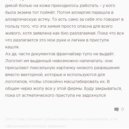
дикой болью на коже приходилось работать - у кого
была экзема тот поймёт. Потом аллергия перешла в
аллергическую астму. То есть само за себя это говорит в
пользу того, что эта химия просто опасна для всего
живого, хотя заявлена как био разлагаемая. Пока что все
что разлагается это мои руки и легкие в приступе
кашля.
Ах да, части документов франчайзер тупо не выдаёт.
Логотип им выданный невозможно напечатать: они
присылают пиксельную картинку низкого разрешения
вместо векторной, которые и используются для
логотипов, чтобы спокойно масштабировать их. В
общем через жопу все у этой фирмы. Буду закрываться,
пока от астматического приступа не задохнулся
0
Этот отзыв отражает субъективное мнение пользователя, а не
официальную позицию редакции.