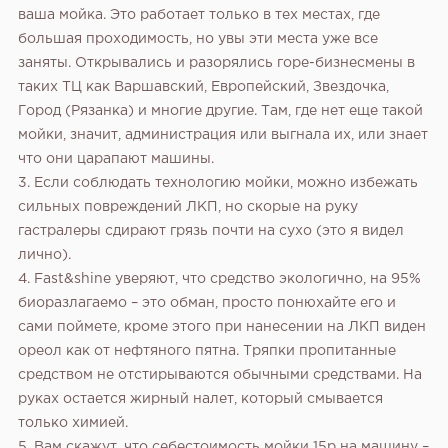
ваша мойка. Это работает только в тех местах, где
большая проходимость, но увы эти места уже все
заняты. Открывались и разорялись горе-бизнесмены в
таких ТЦ как Варшавский, Европейский, Звездочка,
Город (Рязанка) и многие другие. Там, где нет еще такой
мойки, значит, администрация или выгнала их, или знает
что они царапают машины.
3. Если соблюдать технологию мойки, можно избежать
сильных повреждений ЛКП, но скорые на руку
гастралеры сдирают грязь почти на сухо (это я видел
лично).
4. Fast&shine уверяют, что средство экологично, на 95%
биоразлагаемо – это обман, просто понюхайте его и
сами поймете, кроме этого при нанесении на ЛКП виден
ореол как от нефтяного пятна. Тряпки пропитанные
средством не отстирываются обычными средствами. На
руках остается жирный налет, который смывается
только химией.
5. Вам скажут, что себестоимость мойки 15р на машину –