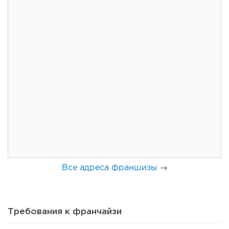
77
0
0
Coffee Way приступил к масштабированию собственной
модели производства...
Все адреса франшизы
→
Требования к франчайзи