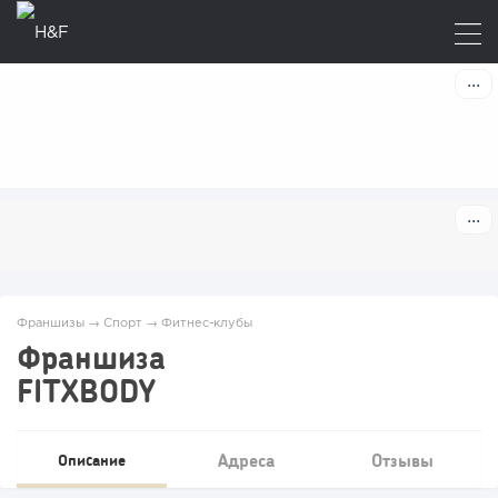
Франшизы
→
Спорт
→
Фитнес-клубы
Франшиза
FITXBODY
Адреса
Отзывы
Описание