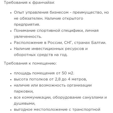
Требования к франчайзи:
67
0
0
Опыт управления бизнесом - преимущество, но
не обязателен. Наличие открытого
От стартапа за 30 тысяч рублей до бизнеса стоимостью
предприятия.
миллиарды:...
Понимание спортивной специфики, личная
увлеченность.
Расположение в России, СНГ, странах Балтии.
Наличие инвестиционных ресурсов и
оборотных средств на год.
Требования к помещению:
площадь помещения от 50 м2.
высота потолков от 2,8 до 4 метров,
наличие или возможность организации
парковки,
119
0
0
все коммуникации, оборудование санузлами и
душевыми,
Отзыв SSL-сертификатов у банков: как это влияет на
выгодное местоположение с транспортной
российский...