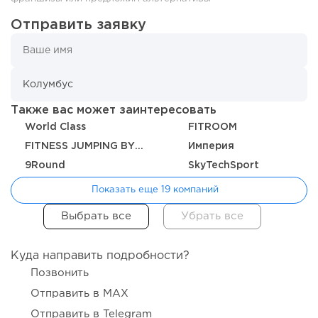
Отправить заявку
80
0
0
Также вас может заинтересовать
World Class
FITROOM
Конференции августа 2026: лучшие мероприятия месяца
для бизнеса,...
FITNESS JUMPING BY MOCHALOVA
Империя
9Round
SkyTechSport
Показать еще 19 компаний
Куда направить подробности?
Позвонить
Отправить в MAX
Отправить в Telegram