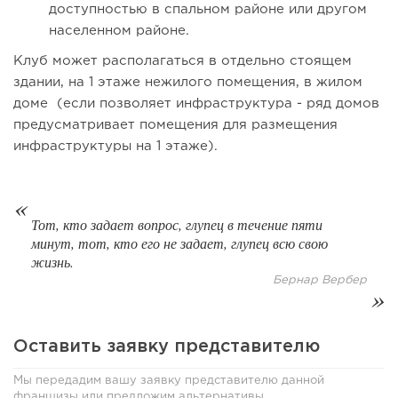
доступностью в спальном районе или другом
населенном районе.
Клуб может располагаться в отдельно стоящем
здании, на 1 этаже нежилого помещения, в жилом
доме (если позволяет инфраструктура - ряд домов
предусматривает помещения для размещения
инфраструктуры на 1 этаже).
Тот, кто задает вопрос, глупец в течение пяти
138
9
2
минут, тот, кто его не задает, глупец всю свою
жизнь.
«Прибыль 20 млн в год, а я ездил на метро»: куда в
Бернар Вербер
интернет-магазине...
Оставить заявку представителю
Мы передадим вашу заявку представителю данной
франшизы или предложим альтернативы