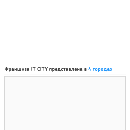
112
0
0
Сколько приносит маленькая кофейня в Екатеринбурге в
Франшиза IT CITY представлена в
4 городах
2026 году:...