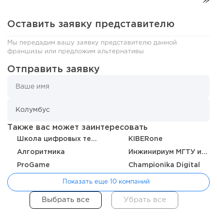
Оставить заявку представителю
198
14
2
Мы передадим вашу заявку представителю данной
«Прибыль 20 млн в год, а я ездил на метро»: куда в
франшизы или предложим альтернативы
интернет-магазине...
Отправить заявку
Также вас может заинтересовать
Школа цифровых технологий
KIBERone
Алгоритмика
Инжинириум МГТУ им Н.Э. Баумана
ProGame
Championika Digital
Показать еще 10 компаний
152
10
2
Конференции августа 2026: лучшие мероприятия месяца
для бизнеса,...