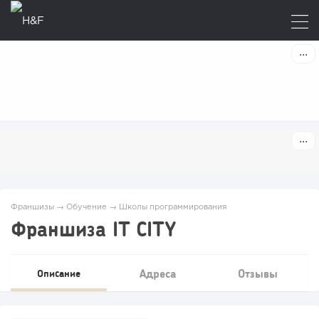
Франшизы
→
Обучение
→
Школы программирования
Франшиза IT CITY
Адреса
Отзывы
Описание