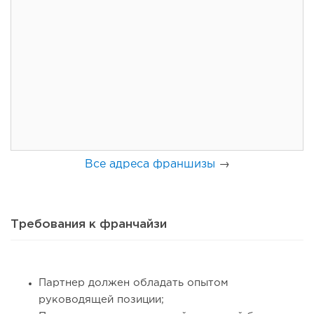
157
11
2
Франшиза кафе: рейтинг лучших франшиз общепита для
открытия заведения
Все адреса франшизы
→
Требования к франчайзи
139
10
2
Партнер должен обладать опытом
руководящей позиции;
Coffee Way приступил к масштабированию собственной