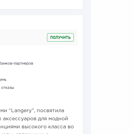
ПОЛУЧИТЬ
банков-партнеров
день
 отказы
и “Langery”, посвятила
х аксессуаров для модной
нциями высокого класса во