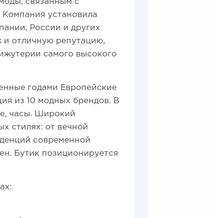
 моды, связанным с
. Компания установила
ании, России и других
 и отличную репутацию,
ижутерии самого высокого
еренные годами Европейские
ия из 10 модных брендов. В
ье, часы. Широкий
х стилях: от вечной
нденций современной
ен. Бутик позиционируется
ах: