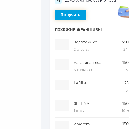
Даже если уже были отказы
Получить
ПОХОЖИЕ ФРАНШИЗЫ
Золотой/585
350
2 отзыва
24
магазина ювелирных украшений Fine Silver
150
6 отзывов
3
LeDiLe
25
3
SELENA
150
1 отзыв
10 
Amorem
150