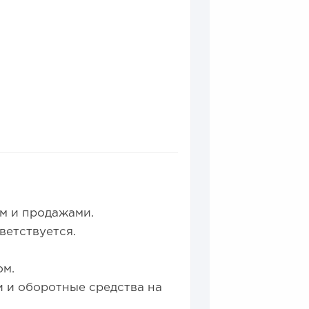
0
0
а для открытия заведения
м и продажами.
ветствуется.
ом.
 и оборотные средства на