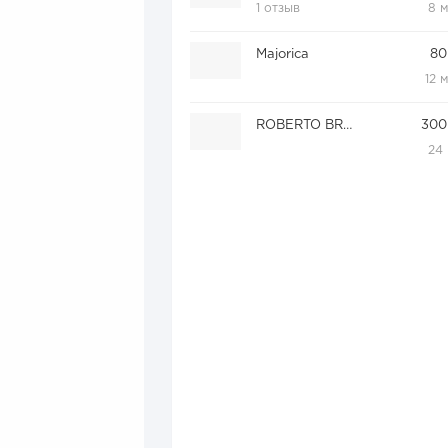
1 отзыв
8 
Majorica
80
12 
ROBERTO BRAVO
300
24