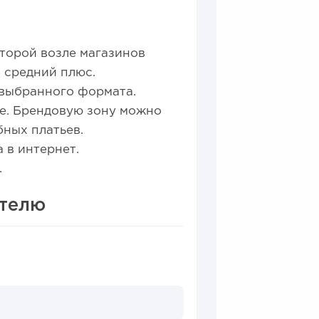
торой возле магазинов
 средний плюс.
т выбранного формата.
не. Брендовую зону можно
бных платьев.
 в интернет.
.
0
0
ителю
ной модели производства...