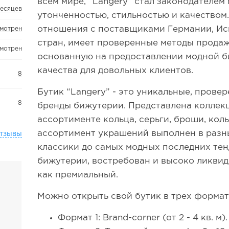
всем мире, “Langery” стал законодателем
месяцев
утонченностью, стильностью и качеством
отношения с поставщиками Германии, Исп
смотрен
стран, имеет проверенные методы продаж
смотрен
основанную на предоставлении модной б
качества для довольных клиентов.
8
Бутик “Langery” - это уникальные, пров
8
бренды бижутерии. Представлена коллекц
ассортименте кольца, серьги, броши, кол
ассортимент украшений выполнен в разны
тзывы
классики до самых модных последних те
бижутерии, востребован и высоко ликвид
как премиальный.
Можно открыть свой бутик в трех формат
Формат 1: Brand-corner (от 2 - 4 кв. м).