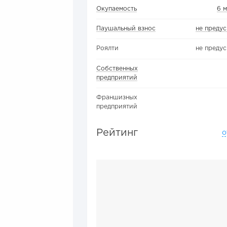
Окупаемость
6 
Паушальный взнос
не преду
Роялти
не преду
Собственных
предприятий
Франшизных
предприятий
Рейтинг
о