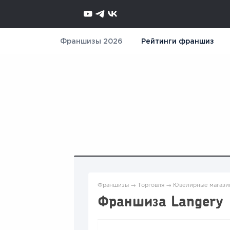
Франшизы 2026
Рейтинги франшиз
Франшизы
→
Торговля
→
Ювелирные магази
Франшиза Langery