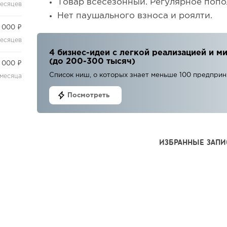
Товар всесезонный. Регулярное попо
месяцев
Нет паушального взноса и роялти.
 000 ₽
месяцев
4 бизнес-идеи с легкой реализацией и
(до 200-300 тысяч)
 000 ₽
Список ниш, о которых знает меньше 100 предпри
 месяца
Посмотреть
ИЗБРАННЫЕ ЗАПИ