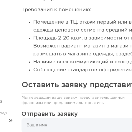
Требования к помещению:
Помещение в ТЦ, этажи первый или в
одежды ценового сегмента средний и
Площадь 2-20 кв.м. в зависимости о
Возможен вариант магазин в магази
размещать в магазине одежды, сваде
Наличие всех коммуникаций и выхода
Соблюдение стандартов оформления
56
Оставить заявку представ
Coffee Way приступил к масштабированию собствен
Мы передадим вашу заявку представителю данной
о
франшизы или предложим альтернативы
Отправить заявку
бер