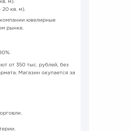
в. м).
20 кв. м).
 компании ювелирные
ом рынке.
80%.
т от 350 тыс. рублей, без
рмата. Магазин окупается за
орговли.
терии.