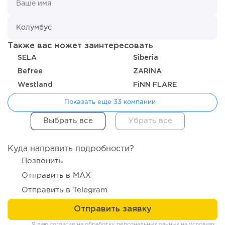
67
0
0
Также вас может заинтересовать
Конференции августа 2026: лучшие мероприятия месяца
для бизнеса,...
SELA
Siberia
Вefree
ZARINA
Westland
FiNN FLARE
Показать еще 33 компании
Куда направить подробности?
Позвонить
Отправить в MAX
Отправить в Telegram
235
17
3
Прокат квадроциклов: инвестиции 2 млн рублей,
прибыль 300 тысяч...
Я даю согласие на обработку персональных данных на условиях