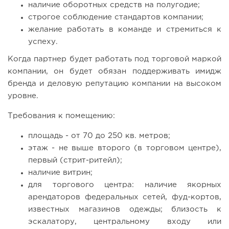
наличие оборотных средств на полугодие;
миллиарды:...
строгое соблюдение стандартов компании;
желание работать в команде и стремиться к
успеху.
Когда партнер будет работать под торговой маркой
компании, он будет обязан поддерживать имидж
бренда и деловую репутацию компании на высоком
уровне.
Требования к помещению:
площадь - от 70 до 250 кв. метров;
109
0
0
этаж - не выше второго (в торговом центре),
первый (стрит-ритейл);
Отзыв SSL-сертификатов у банков: как это влияет на
наличие витрин;
российский...
для торгового центра: наличие якорных
арендаторов федеральных сетей, фуд-кортов,
известных магазинов одежды; близость к
эскалатору, центральному входу или