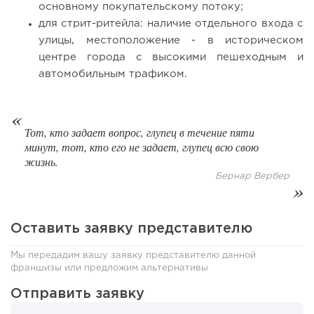
основному покупательскому потоку;
для стрит-ритейла: наличие отдельного входа с
улицы, местоположение - в историческом
центре города с высокими пешеходным и
автомобильным трафиком.
132
9
2
Тот, кто задает вопрос, глупец в течение пяти
минут, тот, кто его не задает, глупец всю свою
«Прибыль 20 млн в год, а я ездил на метро»: куда в
жизнь.
интернет-магазине...
Бернар Вербер
Оставить заявку представителю
Мы передадим вашу заявку представителю данной
франшизы или предложим альтернативы
Отправить заявку