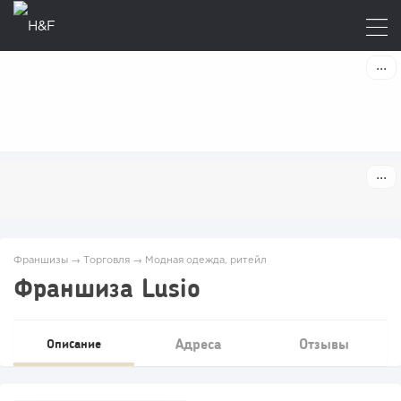
Франшизы
→
Торговля
→
Модная одежда, ритейл
Франшиза Lusio
Адреса
Отзывы
Описание