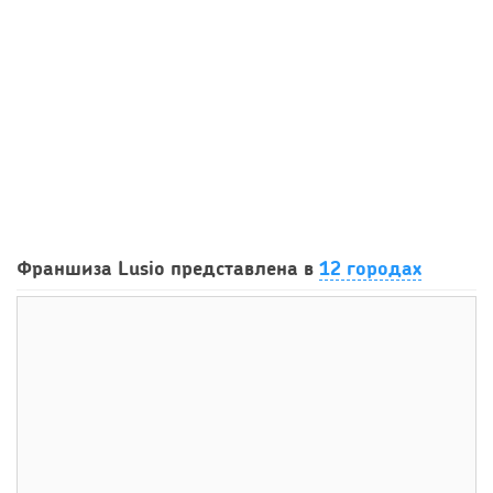
48
0
0
Франшиза кафе: рейтинг лучших франшиз общепита для
Франшиза Lusio представлена в
12 городах
открытия заведения