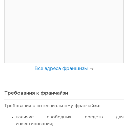
62
0
0
Coffee Way приступил к масштабированию собственной
модели производства...
Все адреса франшизы
→
Требования к франчайзи
Требования к потенциальному франчайзи:
55
0
0
наличие свободных средств для
инвестирования;
От стартапа за 30 тысяч рублей до бизнеса стоимостью