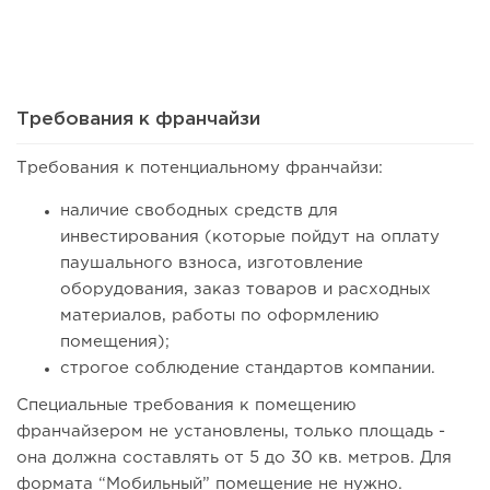
36
0
0
Франшиза кафе: рейтинг лучших франшиз общепита для
открытия заведения
Требования к франчайзи
Требования к потенциальному франчайзи:
наличие свободных средств для
инвестирования (которые пойдут на оплату
паушального взноса, изготовление
оборудования, заказ товаров и расходных
материалов, работы по оформлению
помещения);
строгое соблюдение стандартов компании.
50
0
0
Специальные требования к помещению
Coffee Way приступил к масштабированию собственной
франчайзером не установлены, только площадь -
модели производства...
она должна составлять от 5 до 30 кв. метров. Для
формата “Мобильный” помещение не нужно.