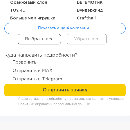
Оранжевый слон
БЕГЕМОТиК
TOY.RU
Вундеркинд
Больше чем игрушки
Crafthall
Показать еще 4 компании
98
0
0
Отзыв SSL-сертификатов у банков: как это влияет на
российский...
Куда направить подробности?
Позвонить
Отправить в MAX
Отправить в Telegram
Я даю согласие на обработку персональных данных на условиях
Политики обработки персональных данных
.
123
0
0