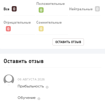
Положительные
Все
Нейтральные
Отрицательные
Сомнительные
ОСТАВИТЬ ОТЗЫВ
226
14
2
Прокат квадроциклов: инвестиции 2 млн рублей,
Оставить отзыв
прибыль 300 тысяч...
06 АВГУСТА 2026
Прибыльность
Обучение