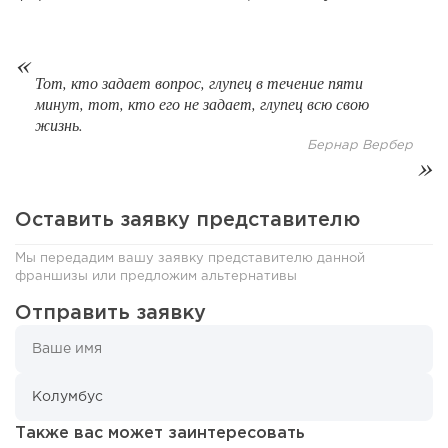
Тот, кто задает вопрос, глупец в течение пяти
минут, тот, кто его не задает, глупец всю свою
жизнь.
Бернар Вербер
Оставить заявку представителю
46
0
0
Мы передадим вашу заявку представителю данной
От стартапа за 30 тысяч рублей до бизнеса стоимостью
франшизы или предложим альтернативы
миллиарды:...
Отправить заявку
Также вас может заинтересовать