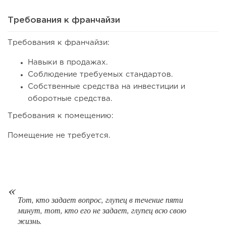
Требования к франчайзи
Требования к франчайзи:
118
8
1
Навыки в продажах.
Coffee Way приступил к масштабированию собственной
Соблюдение требуемых стандартов.
модели производства...
Собственные средства на инвестиции и
оборотные средства.
Требования к помещению:
Помещение не требуется.
Тот, кто задает вопрос, глупец в течение пяти
минут, тот, кто его не задает, глупец всю свою
122
0
0
жизнь.