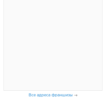
129
8
1
Франшиза кафе: рейтинг лучших франшиз общепита для
открытия заведения
Все адреса франшизы
→