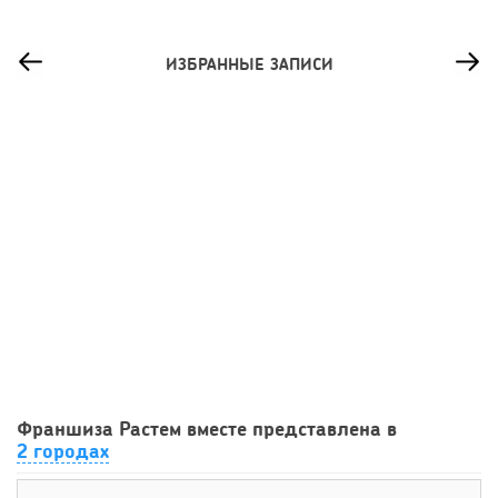
ИЗБРАННЫЕ ЗАПИСИ
76
0
0
Сколько приносит маленькая кофейня в Екатеринбурге в
Франшиза Растем вместе представлена в
2026 году:...
2 городах