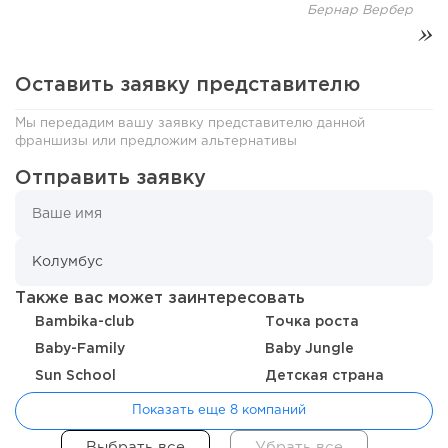
Бернар Вербер
От стартапа за 30 тысяч рублей до бизнеса стоимостью
миллиарды:...
Оставить заявку представителю
Мы передадим вашу заявку представителю данной
франшизы или предложим альтернативы
Отправить заявку
Также вас может заинтересовать
180
12
2
Bambika-club
Точка роста
Baby-Family
Baby Jungle
Отзыв SSL-сертификатов у банков: как это влияет на
российский...
Sun School
Детская страна
Показать еще 8 компаний