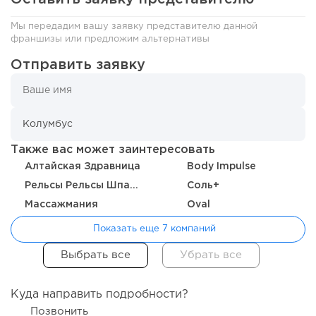
139
10
2
Мы передадим вашу заявку представителю данной
франшизы или предложим альтернативы
Coffee Way приступил к масштабированию собственной
модели производства...
Отправить заявку
Также вас может заинтересовать
Алтайская Здравница
Body Impulse
Рельсы Рельсы Шпалы Шпалы
Соль+
Массажмания
Oval
Показать еще 7 компаний
143
10
2
От стартапа за 30 тысяч рублей до бизнеса стоимостью
миллиарды:...
Куда направить подробности?
Позвонить