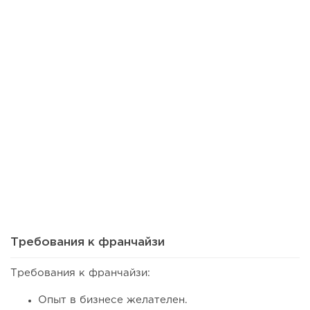
112
0
0
Сколько приносит маленькая кофейня в Екатеринбурге в
2026 году:...
Требования к франчайзи
Требования к франчайзи:
Опыт в бизнесе желателен.