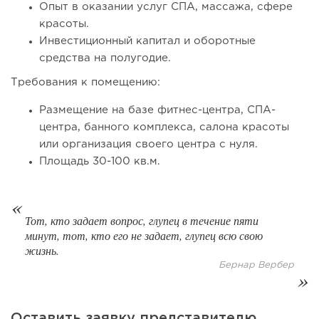
Опыт в оказании услуг СПА, массажа, сфере
красоты.
Инвестиционный капитал и оборотные
средства на полугодие.
Требования к помещению:
157
11
2
Размещение на базе фитнес-центра, СПА-
Франшиза кафе: рейтинг лучших франшиз общепита для
центра, банного комплекса, салона красоты
открытия заведения
или организация своего центра с нуля.
Площадь 30-100 кв.м.
Тот, кто задает вопрос, глупец в течение пяти
минут, тот, кто его не задает, глупец всю свою
жизнь.
Бернар Вербер
Оставить заявку представителю