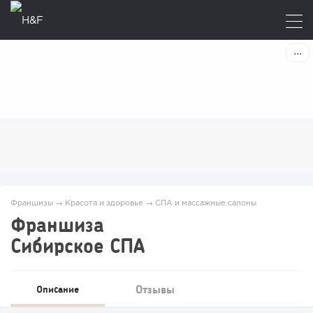
Франшизы
→
Красота и здоровье
→
СПА и массажные салоны
Франшиза
Сибирское СПА
Отзывы
Описание