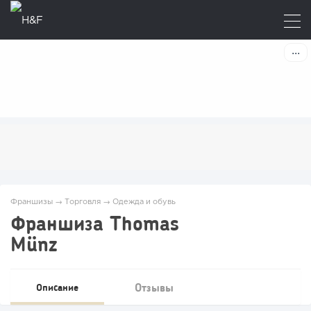
Франшизы
→
Торговля
→
Одежда и обувь
Франшиза Thomas
Münz
Отзывы
Описание