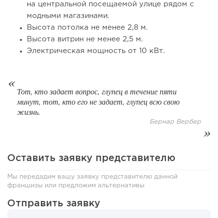
Франшиза кафе: рейтинг лучших франшиз общепита для
на центральной посещаемой улице рядом с
открытия заведения
модными магазинами.
Высота потолка не менее 2,8 м.
Высота витрин не менее 2,5 м.
Электрическая мощность от 10 кВт.
Тот, кто задает вопрос, глупец в течение пяти
минут, тот, кто его не задает, глупец всю свою
жизнь.
Бернар Вербер
132
10
2
Оставить заявку представителю
Coffee Way приступил к масштабированию собственной
модели производства...
Мы передадим вашу заявку представителю данной
франшизы или предложим альтернативы
Отправить заявку