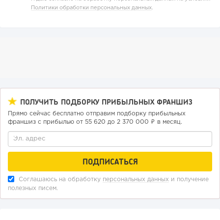
Политики обработки персональных данных
.
211
16
3
Отзыв SSL-сертификатов у банков: как это влияет на
российский...
ПОЛУЧИТЬ ПОДБОРКУ ПРИБЫЛЬНЫХ ФРАНШИЗ
Прямо сейчас бесплатно отправим подборку прибыльных
франшиз с прибылью от 55 620 до 2 370 000 ₽ в месяц.
Соглашаюсь на обработку
персональных данных
и получение
полезных писем.
193
14
2
«Прибыль 20 млн в год, а я ездил на метро»: куда в