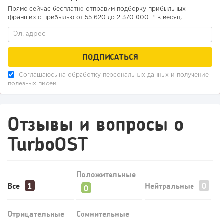
Прямо сейчас бесплатно отправим подборку прибыльных
франшиз с прибылью от 55 620 до 2 370 000 ₽ в месяц.
219
16
3
Отзыв SSL-сертификатов у банков: как это влияет на
российский...
Соглашаюсь на обработку
персональных данных
и получение
полезных писем.
Отзывы и вопросы о
TurboOST
Положительные
Все
Нейтральные
197
14
2
Отрицательные
Сомнительные
«Прибыль 20 млн в год, а я ездил на метро»: куда в