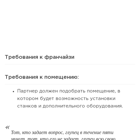
110
0
0
Сколько приносит маленькая кофейня в Екатеринбурге в
2026 году:...
Требования к франчайзи
Требования к помещению:
Партнер должен подобрать помещение, в
котором будет возможность установки
станков и дополнительного оборудования.
155
11
2
Тот, кто задает вопрос, глупец в течение пяти
минут, тот, кто его не задает, глупец всю свою