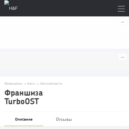
Франшизы
→
Авто
→
Автозапчасти
Франшиза
TurboOST
Отзывы
Описание