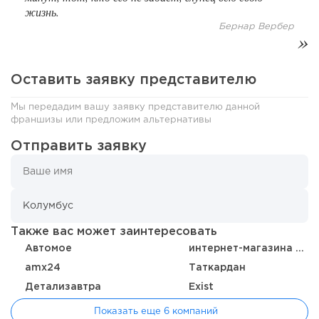
Франшиза кафе: рейтинг лучших франшиз общепита для
жизнь.
открытия заведения
Бернар Вербер
Оставить заявку представителю
Мы передадим вашу заявку представителю данной
франшизы или предложим альтернативы
Отправить заявку
137
10
2
Также вас может заинтересовать
Coffee Way приступил к масштабированию собственной
Автомое
интернет-магазина автозапчастей ЭРА-АВТО
модели производства...
amx24
Таткардан
Детализавтра
Exist
Показать еще 6 компаний