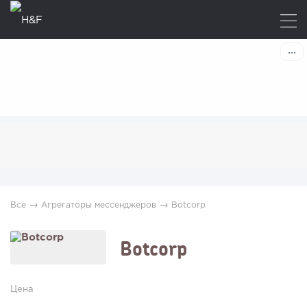
→
→
Все
Агрегаторы мессенджеров
Botcorp
Botcorp
Цена