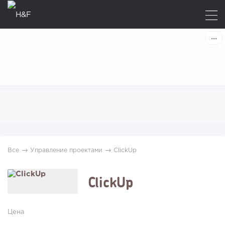
→
→
Все
Управление проектами
ClickUp
ClickUp
Цена