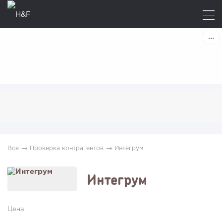
→
→
Все
Проверка контрагентов
Интегрум
Интегрум
Цена