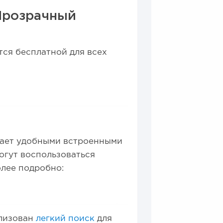
Прозрачный
ся бесплатной для всех
дает удобными встроенными
огут воспользоваться
олее подробно:
ализован
легкий поиск
для