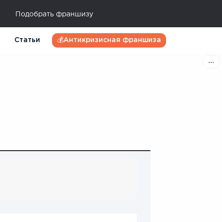
Подобрать франшизу
Статьи
💰Антикризисная франшиза