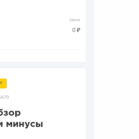
Цена
0 ₽
Т
6879
бзор
и минусы