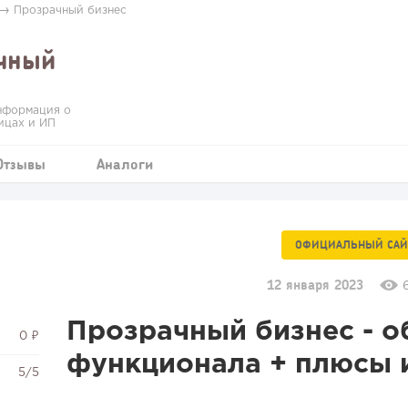
→
Прозрачный бизнес
чный
нформация о
ицах и ИП
Отзывы
Аналоги
ОФИЦИАЛЬНЫЙ САЙ
12 января 2023
Прозрачный бизнес - о
0 ₽
функционала + плюсы 
5/5