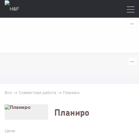
→
→
Все
Совместная работа
Планиро
Планиро
Цена