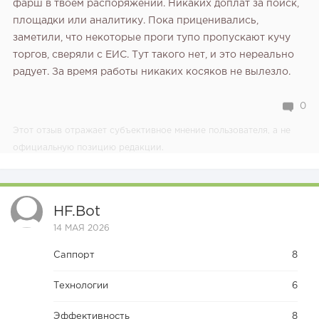
фарш в твоем распоряжении. Никаких доплат за поиск‚
площадки или аналитику. Пока приценивались‚
заметили‚ что некоторые проги тупо пропускают кучу
торгов‚ сверяли с ЕИС. Тут такого нет‚ и это нереально
радует. За время работы никаких косяков не вылезло.
0
Этот отзыв отражает субъективное мнение пользователя, а не
официальную позицию редакции.
HF.bot
14 МАЯ 2026
Саппорт
8
Технологии
6
Эффективность
8