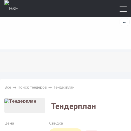
→
→
Все
Поиск тендеров
Тендерплан
Тендерплан
Цена
Скидка