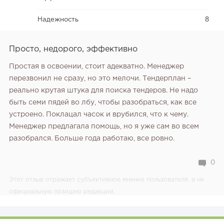
Надежность
8
Просто, недорого, эффективно
Простая в освоении‚ стоит адекватно. Менеджер
перезвонил не сразу‚ но это мелочи. Тендерплан –
реально крутая штука для поиска тендеров. Не надо
быть семи пядей во лбу‚ чтобы разобраться‚ как все
устроено. Поклацал часок и врубился‚ что к чему.
Менеджер предлагала помощь‚ но я уже сам во всем
разобрался. Больше года работаю‚ все ровно.
0
Этот отзыв отражает субъективное мнение пользователя, а не
официальную позицию редакции.