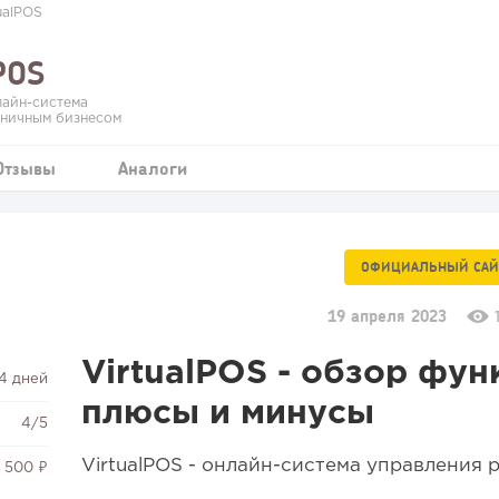
ualPOS
POS
нлайн-система
зничным бизнесом
Отзывы
Аналоги
ОФИЦИАЛЬНЫЙ САЙ
19 апреля 2023
VirtualPOS - обзор фун
14 дней
плюсы и минусы
4/5
VirtualPOS - онлайн-система управления
 500 ₽