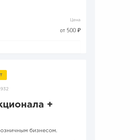
Цена
от 500 ₽
Т
1932
кционала +
 розничным бизнесом.