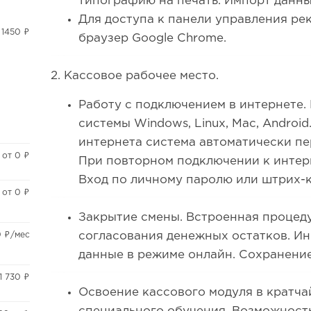
типографию на печать. Импорт данны
Для доступа к панели управления ре
 1450 ₽
браузер Google Chrome.
2. Кассовое рабочее место.
Работу с подключением в интернете
системы Windows, Linux, Mac, Androi
интернета система автоматически п
от 0 ₽
При повторном подключении к интер
Вход по личному паролю или штрих-к
от 0 ₽
Закрытие смены. Встроенная процед
0 ₽/мес
согласования денежных остатков. И
данные в режиме онлайн. Сохранение
1 730 ₽
Освоение кассового модуля в кратча