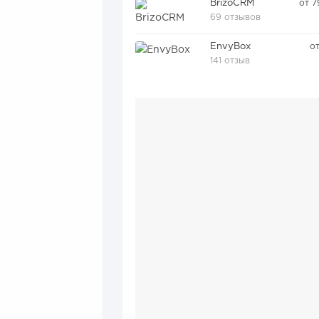
BrizoCRM
от 7
69 отзывов
EnvyBox
о
141 отзыв