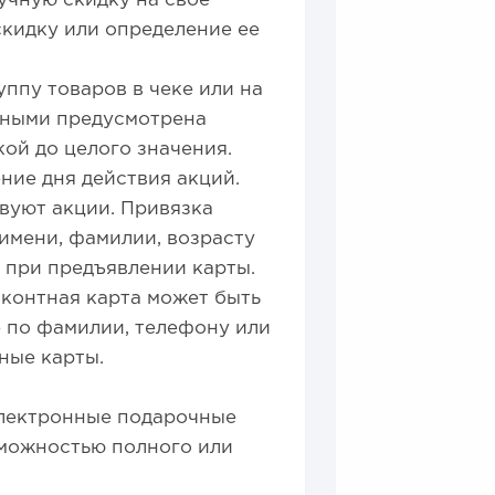
учную скидку на свое
кидку или определение ее
уппу товаров в чеке или на
ичными предусмотрена
ой до целого значения.
ние дня действия акций.
твуют акции. Привязка
 имени, фамилии, возрасту
 при предъявлении карты.
сконтная карта может быть
е по фамилии, телефону или
ные карты.
электронные подарочные
можностью полного или