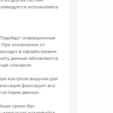
х из других систем.
комендуется использовать
. Подойдут операционные
d. При отключении от
ереходит в офлайн-режим.
нету данные обновляются.
ода сканером.
ура контроля выручки для
нкассация фиксирует все
 истории данных.
йшие сроки без