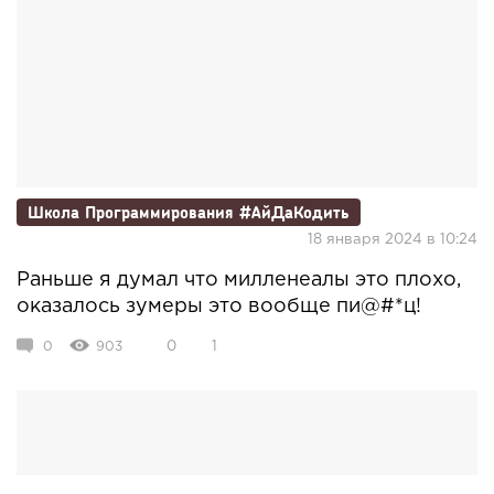
Школа Программирования #АйДаКодить
18 января 2024 в 10:24
Раньше я думал что милленеалы это плохо,
оказалось зумеры это вообще пи@#*ц!
0
903
0
1