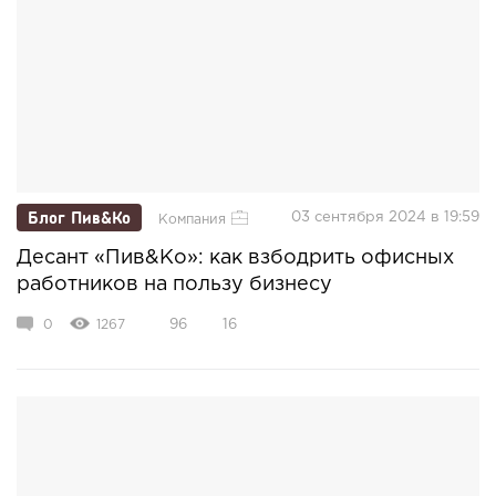
Блог Пив&Ко
03 сентября 2024 в 19:59
Компания
Десант «Пив&Ко»: как взбодрить офисных
работников на пользу бизнесу
0
1267
96
16