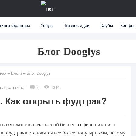
тинги франшиз
Услуги
Бизнес идеи
Клубы
Конфы
Блог Dooglys
ная
–
Блоги
–
Блог Dooglys
 2024 в 09:47
1346
0
. Как открыть фудтрак?
 возможность начать свой бизнес в сфере питания с
. Фудтраки становятся все более популярными, потому