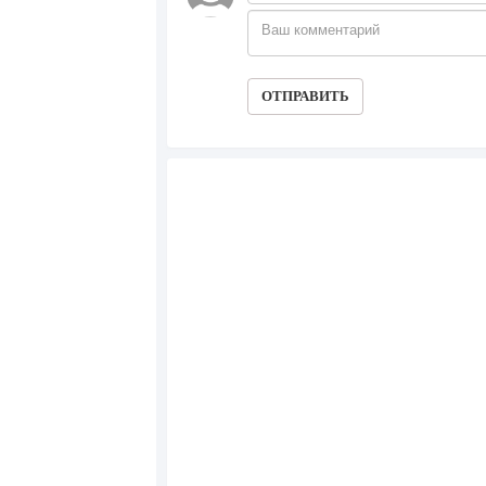
49
Франшиза кафе: рейтинг лучших франши