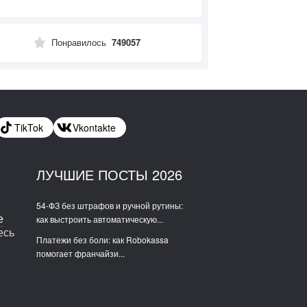
Понравилось
749057
TikTok
Vkontakte
ЛУЧШИЕ ПОСТЫ 2026
54-ФЗ без штрафов и ручной рутины:
е
как выстроить автоматическую...
есь
Платежи без боли: как Robokassa
165
28
помогает франчайзи...