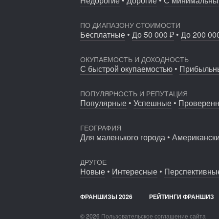
Недорогие
•
Дорогие
•
С минимальны
63
Coffee Way приступил к масштабированию
ПО ДИАПАЗОНУ СТОИМОСТИ
Бесплатные
•
До 50 000 ₽
•
До 200 00
ОКУПАЕМОСТЬ И ДОХОДНОСТЬ
С быстрой окупаемостью
•
Прибыльн
ПОПУЛЯРНОСТЬ И РЕПУТАЦИЯ
Популярные
•
Успешные
•
Проверен
ГЕОГРАФИЯ
Для маленького города
•
Американск
ДРУГОЕ
Новые
•
Интересные
•
Перспективны
ФРАНШИЗЫ 2026
РЕЙТИНГИ ФРАНШИЗ
© 2026
Пользовательское соглашение сайта