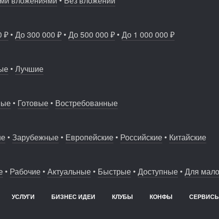
ми вложениями
•
Без вложений
 собственной модели производства...
0 ₽
•
До 300 000 ₽
•
До 500 000 ₽
•
До 1 000 000 ₽
ые
•
Лучшие
ные
•
Готовые
•
Востребованные
ие
•
Зарубежные
•
Европейские
•
Российские
•
Китайские
е
•
Рабочие
•
Актуальные
•
Быстрые
•
Доступные
•
Для мало
УСЛУГИ
БИЗНЕС ИДЕИ
КЛУБЫ
КОНФЫ
СЕРВИС