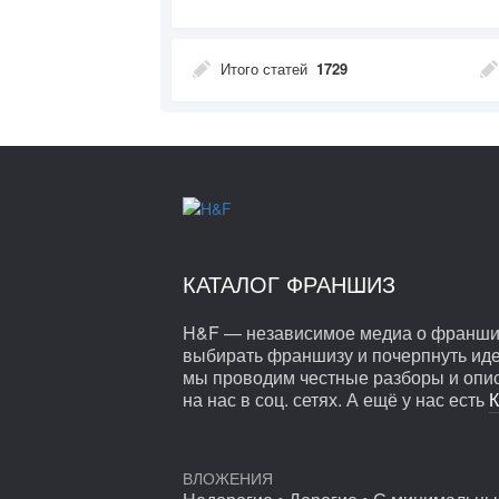
Итого статей
1729
КАТАЛОГ ФРАНШИЗ
H&F — независимое медиа о франшиза
выбирать франшизу и почерпнуть иде
мы проводим честные разборы и опи
на нас в соц. сетях. А ещё у нас есть
К
2172
Франшиза под социальный контракт — как
ВЛОЖЕНИЯ