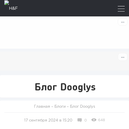
Блог Dooglys
Главная
–
Блоги
–
Блог Dooglys
648
17 сентября 2024 в 15:20
0