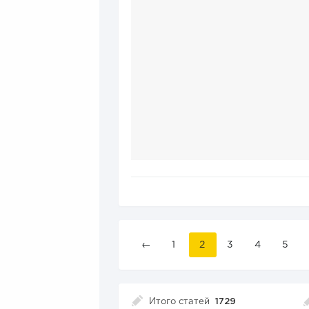
←
1
2
3
4
5
Итого статей
1729