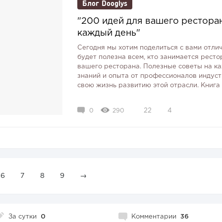
Блог Dooglys
"200 идей для вашего рестора
каждый день"
Сегодня мы хотим поделиться с вами отлич
будет полезна всем, кто занимается ресто
вашего ресторана. Полезные советы на ка
знаний и опыта от профессионалов индуст
свою жизнь развитию этой отрасли. Книга с
0
290
22
4
6
7
8
9
→
За сутки
0
Комментарии
36