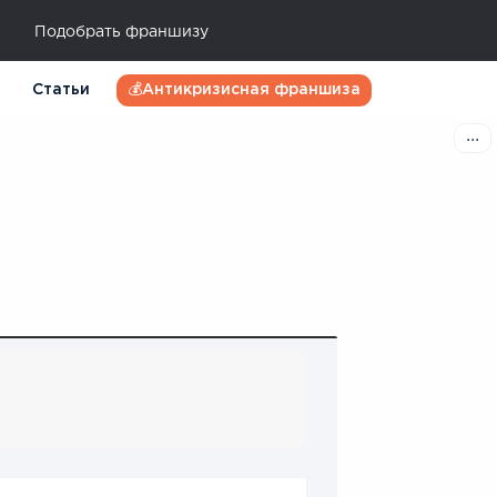
Подобрать франшизу
Статьи
💰Антикризисная франшиза