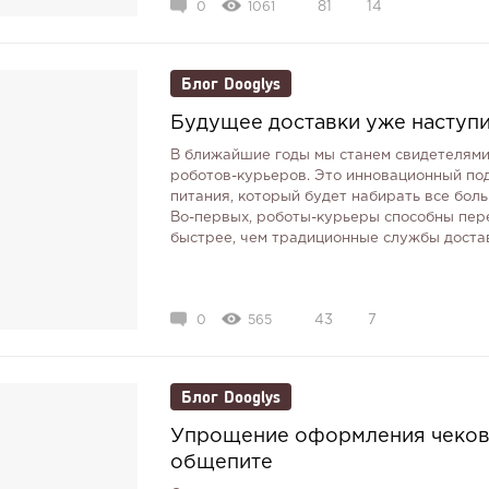
0
1061
81
14
Блог Dooglys
Будущее доставки уже наступ
В ближайшие годы мы станем свидетелями
роботов-курьеров. Это инновационный под
питания, который будет набирать все бол
Во-первых, роботы-курьеры способны пер
быстрее, чем традиционные службы доставк
0
565
43
7
Блог Dooglys
Упрощение оформления чеков 
общепите