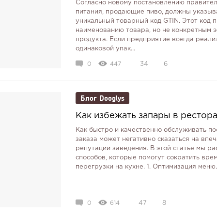
Согласно новому постановлению правител
питания, продающие пиво, должны указыва
уникальный товарный код GTIN. Этот код 
наименованию товара, но не конкретным э
продукта. Если предприятие всегда реализ
одинаковой упак...
0
447
34
6
Блог Dooglys
Как избежать запары в рестор
Как быстро и качественно обслуживать п
заказа может негативно сказаться на впеч
репутации заведения. В этой статье мы р
способов, которые помогут сократить вре
перегрузки на кухне. 1. Оптимизация меню
0
614
47
8