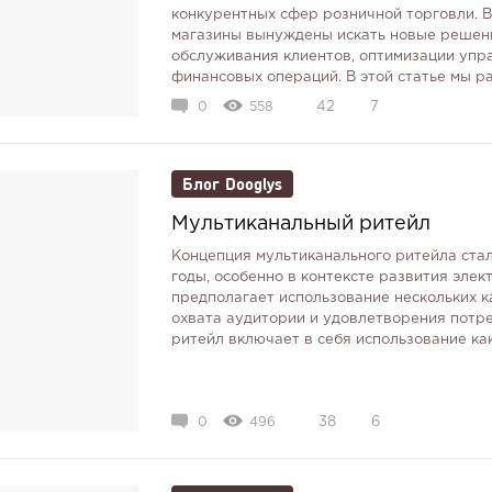
конкурентных сфер розничной торговли. 
магазины вынуждены искать новые решен
обслуживания клиентов, оптимизации упр
финансовых операций. В этой статье мы ра
автоматизации Dooglys может по...
0
558
42
7
Блог Dooglys
Мультиканальный ритейл
Концепция мультиканального ритейла ста
годы, особенно в контексте развития элек
предполагает использование нескольких 
охвата аудитории и удовлетворения потр
ритейл включает в себя использование как
0
496
38
6