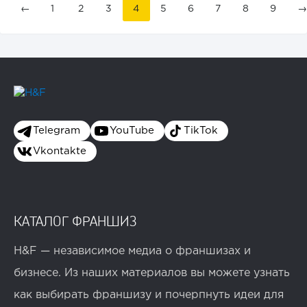
←
1
2
3
4
5
6
7
8
9
→
Telegram
YouTube
TikTok
Vkontakte
КАТАЛОГ ФРАНШИЗ
H&F — независимое медиа о франшизах и
бизнесе. Из наших материалов вы можете узнать
как выбирать франшизу и почерпнуть идеи для