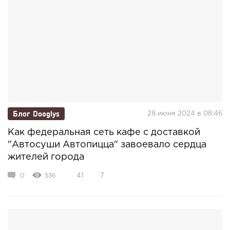
Блог Dooglys
28 июня 2024 в 08:46
Как федеральная сеть кафе с доставкой
"Автосуши Автопицца" завоевало сердца
жителей города
0
536
41
7