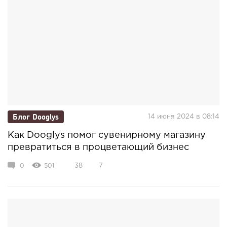
Блог Dooglys
14 июня 2024 в 08:14
Как Dooglys помог сувенирному магазину
превратиться в процветающий бизнес
0
501
38
7