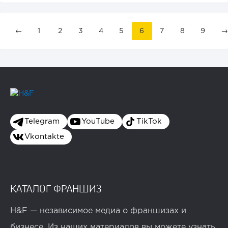
←
1
2
3
4
5
6
7
8
9
→
Telegram
YouTube
TikTok
Vkontakte
КАТАЛОГ ФРАНШИЗ
H&F — независимое медиа о франшизах и
бизнесе. Из наших материалов вы можете узнать