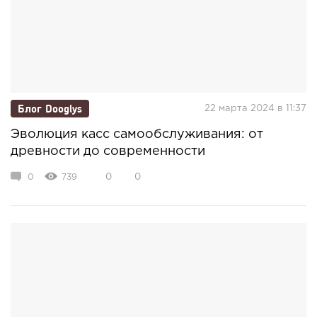
Блог Dooglys
22 марта 2024 в 11:37
Эволюция касс самообслуживания: от
древности до современности
0
739
0
0