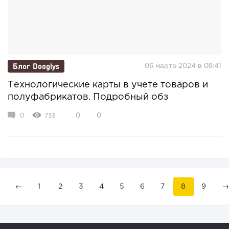
Блог Dooglys
06 марта 2024 в 08:41
Технологические карты в учете товаров и
полуфабрикатов. Подробный обз
0
733
0
0
←
1
2
3
4
5
6
7
8
9
→