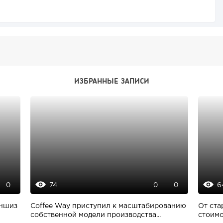
ИЗБРАННЫЕ ЗАПИСИ
74
6
0
0
0
аншиз
Coffee Way приступил к масштабированию
От ста
собственной модели производства...
стоимо