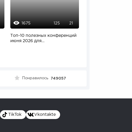
1675
937
125
21
Топ-10 полезных конференций
От личного кризиса д
июня 2026 для
успешного бизнеса в
предпринимателей
Аргентине: как россий
Понравилось
749057
TikTok
Vkontakte