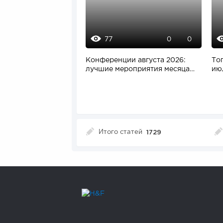
77
0
0
Конференции августа 2026:
То
лучшие мероприятия месяца
ию
для бизнеса,...
ко
рук
Итого статей
1729