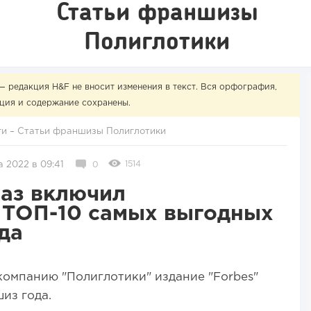
Статьи франшизы
Полиглотики
— редакция H&F не вносит изменения в текст. Вся орфография,
ция и содержание сохранены.
ги
–
Статьи франшизы Полиглотики
1514
а 2022 в 09:41
0
раз включил
 ТОП-10 самых выгодных
да
, компанию "Полиглотики" издание "Forbes"
из года.