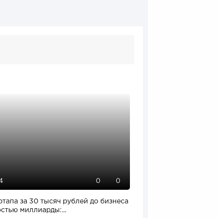
4
116
0
0
ртапа за 30 тысяч рублей до бизнеса
Отзыв SSL-сертификат
стью миллиарды:...
влияет на российский.