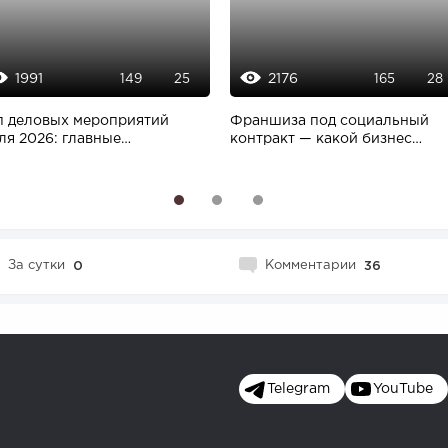
1991
2176
149
25
165
28
п деловых мероприятий
Франшиза под социальный
ля 2026: главные
контракт — какой бизнес
нференции для
реально открыть...
оводителей,...
1
2
3
За сутки
0
Комментарии
36
Telegram
YouTube