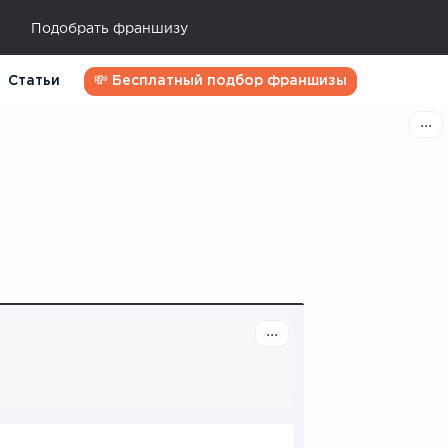
Подобрать франшизу
Статьи
💸 Бесплатный подбор франшизы