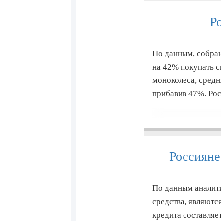
Р
По данным, собран
на 42% покупать с
моноколеса, средн
прибавив 47%. Ро
Россияне
По данным аналит
средства, являютс
кредита составляе