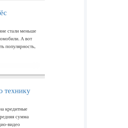
ёс
яне стали меньше
омобили. А вот
ть популярность,
ю технику
на кредитные
Средняя сумма
дио-видео