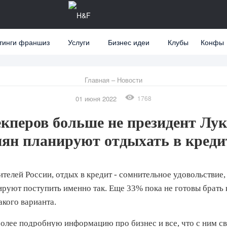
тинги франшиз
Услуги
Бизнес идеи
Клубы
Конфы
Главная
–
Новости
01 июня 2022
1768
кперов больше не президент Лук
ян планируют отдыхать в креди
елей России, отдых в кредит - сомнительное удовольствие, 
руют поступить именно так. Еще 33% пока не готовы брать 
акого варианта.
лее подробную информацию про бизнес и все, что с ним с