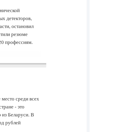
хнической
ых детекторов,
сти, остановил
стили резюме
20 профессиям.
 место среди всех
тране - это
 из Беларуси. В
рд рублей