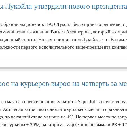
 Лукойла утвердили нового президент
собрании акционеров ПАО Лукойл было принято решение о
мочий главы компании Вагита Алекперова, который которы
нкционный список. Новым президентом Лукойла стал Вадим 
должности первого исполнительного вице-президента компа
ос на курьеров вырос на четверть за м
ю мая на сервисе по поиску работы SuperJob количество в
. Хотя если затрагивать аналитику за весь месяц и сравнива
а, то вакансий стало меньше на 4%. На первое место по зап
ли курьеры + 26%, на втором - маркетинг, реклама и PR + 1