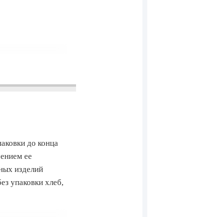
паковки до конца
чением ее
чных изделий
ез упаковки хлеб,