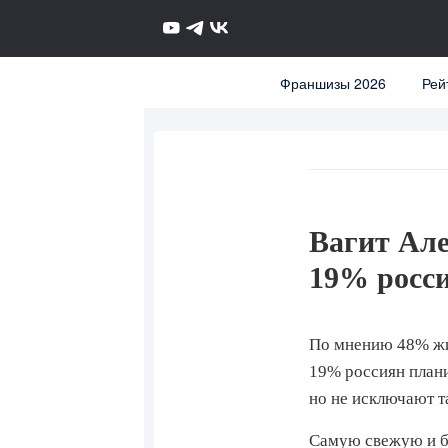
Франшизы 2026
Рей
Вагит Але
19% росси
По мнению 48% жит
19% россиян плани
но не исключают т
Самую свежую и бо