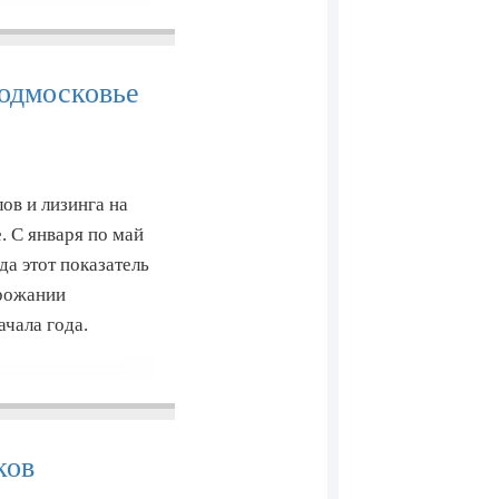
одмосковье
ов и лизинга на
. С января по май
да этот показатель
орожании
ачала года.
иков