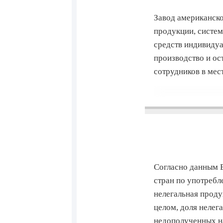
Завод американск
продукции, систем
средств индивидуа
производство и ос
сотрудников в мес
Согласно данным Е
стран по употребл
нелегальная проду
целом, доля нелег
недополученных н