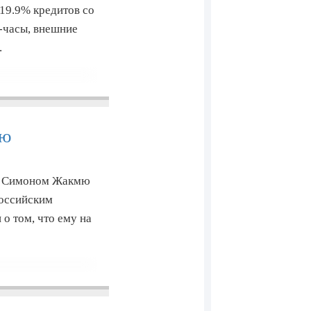
19.9% кредитов со
-часы, внешние
.
ию
ом Симоном Жакмю
российским
о том, что ему на