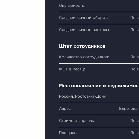
Окупаемость:
Среднемесячный оборот:
По 
Среднемесячные расходы:
По 
Штат сотрудников
Количество сотрудников:
По 
ФОТ в месяц:
По 
Местоположение и недвижимос
Россия, Ростов-на-Дону
Адрес:
Береговая 
Стоимость аренды:
По 
Площадь:
По 