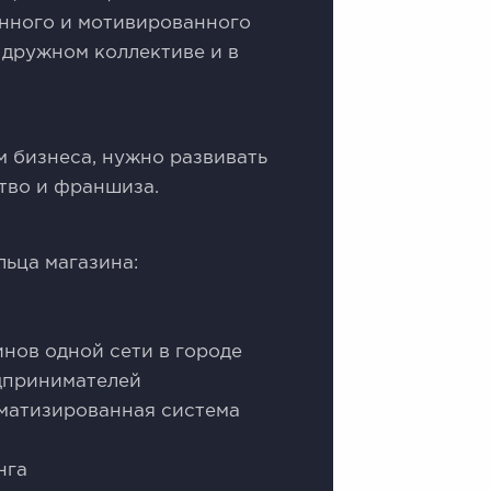
енного и мотивированного
 дружном коллективе и в
м бизнеса, нужно развивать
ство и франшиза.
ьца магазина:
инов одной сети в городе
едпринимателей
оматизированная система
нга