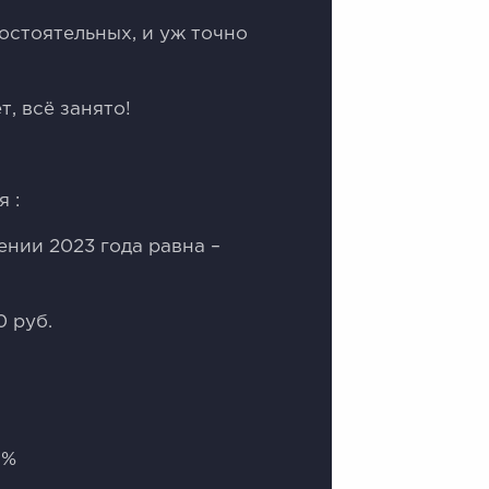
остоятельных, и уж точно
, всё занято!
 :
чении 2023 года равна –
0 руб.
8%