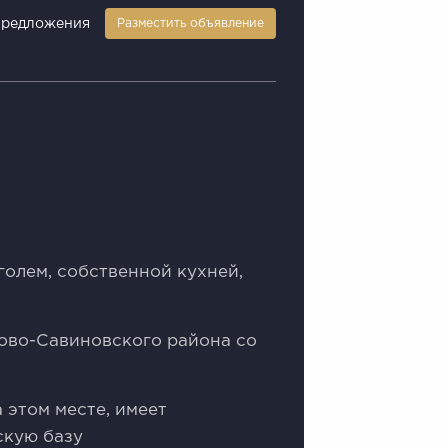
предложения
Разместить объявление
голем, coбcтвeннoй кухней,
овo-Сaвиновскoго pайона co
 этом меcте, имeет
скую базу