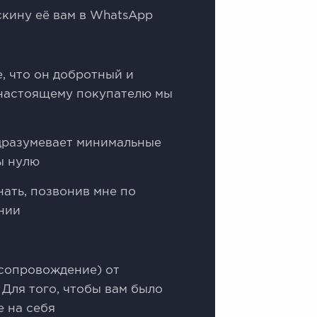
скину её вам в WhаtsАрр
, что он добротный и
 настоящему покупателю мы
одразумевает минимальные
ы нулю
нать, позвонив мне по
нии
(сопровождение) от
 Для того, чтобы вам было
 на себя