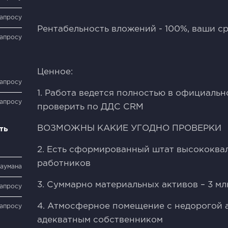
запросу
Рентабельность вложений - 100%, ваши ср
запросу
Ценное:
запросу
1. Работа ведется полностью в официаль
запросу
проверить по ДДС СRМ
ВОЗМОЖНЫ КАКИЕ УГОДНО ПРОВЕРКИ
ть
2. Есть сформированный штат высококв
работников
Баумана
3. Суммарно материальных активов – 3 млн
запросу
4. Атмосферное помещение с недорогой 
запросу
адекватным собственником