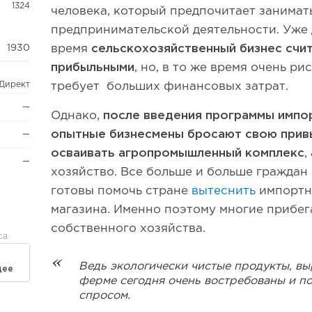
1324
человека, который предпочитает занимат
предпринимательской деятельности. Уже
1930
время
сельскохозяйственный бизнес счи
прибыльными
, но, в то же время очень р
.Директ
требует больших финансовых затрат.
—
Однако,
после введения программы импо
опытные бизнесмены бросают свою прив
—
осваивать агропромышленный комплекс
,
—
хозяйство. Все больше и больше гражда
готовы помочь стране
вытеснить
импортн
магазина. Именно поэтому многие прибег
собственного хозяйства.
са
Ведь экологически чистые продукты, в
дее
ферме сегодня очень востребованы и п
спросом.