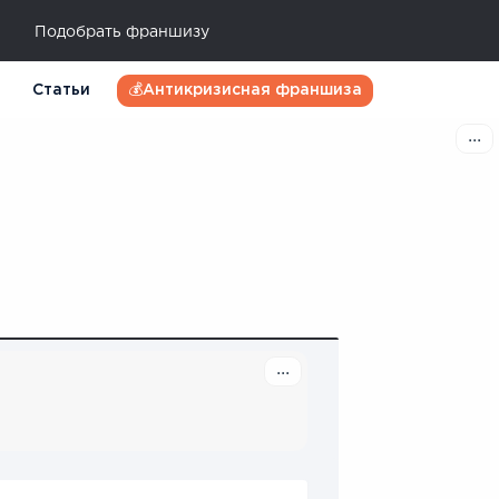
Подобрать франшизу
Статьи
💰Антикризисная франшиза