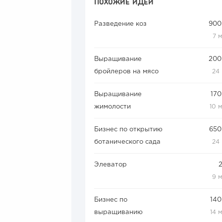
ПОХОЖИЕ ИДЕИ
Разведение коз
900
7 
Выращивание
200
бройлеров на мясо
24
Выращивание
170
жимолости
10 
Бизнес по открытию
650
ботанического сада
24
Элеватор
9 
Бизнес по
140
выращиванию
14 