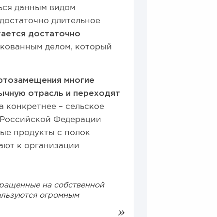
ься данным видом
 достаточно длительное
тается достаточно
искованным делом, который
ртозамещения многие
ычную отрасль и переходят
 а конкретнее – сельское
н Российской Федерации
ые продукты с полок
ают к организации
ыращенные на собственной
ользуются огромным