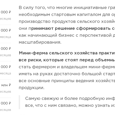
В силу того, что многие инициативные г
 000 ₽
необходимым стартовым капиталом для 
месяцев
производство продуктов сельского хозяйс
они п
ринимают решение сформировать с
 000 ₽
как начинающий бизнес с перспективой 
 месяца
масштабирования.
 000 ₽
Мини-ферма сельского хозяйства практи
месяцев
все риски, которые стоят перед объемн
стать фермером и владельцем мини-фер
 000 ₽
иметь на руках достаточно большой старт
 месяца
все основные принципы ведения хозяйств
2 млн ₽
продукции.
месяцев
Самую свежую и более подробную инф
 000 ₽
все, что с ним связано, можно узнать 
месяцев