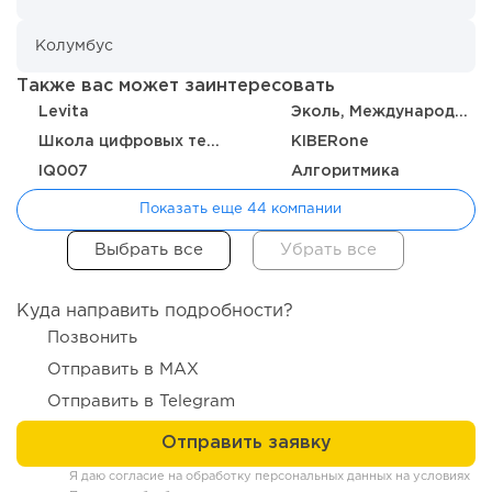
Также вас может заинтересовать
72
0
0
Levita
Эколь, Международная школа профессий
Школа цифровых технологий
KIBERone
От стартапа за 30 тысяч рублей до бизнеса стоимостью
миллиарды:...
IQ007
Алгоритмика
Показать еще 44 компании
Куда направить подробности?
Позвонить
Отправить в MAX
Отправить в Telegram
122
9
2
Я даю согласие на обработку персональных данных на условиях