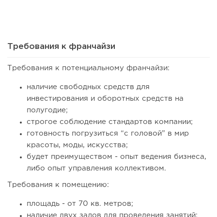
Сколько приносит маленькая кофейня в Екатеринбурге в
2026 году:...
Требования к франчайзи
Требования к потенциальному франчайзи:
наличие свободных средств для
инвестирования и оборотных средств на
полугодие;
строгое соблюдение стандартов компании;
готовность погрузиться “с головой” в мир
красоты, моды, искусства;
будет преимуществом - опыт ведения бизнеса,
76
0
0
либо опыт управления коллективом.
Франшиза кафе: рейтинг лучших франшиз общепита для
Требования к помещению:
открытия заведения
площадь - от 70 кв. метров;
наличие двух залов для проведения занятий;