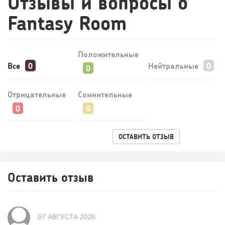
Отзывы и вопросы о
Fantasy Room
Положительные
Все
Нейтральные
Отрицательные
Сомнительные
85
0
0
Конференции августа 2026: лучшие мероприятия месяца
для бизнеса,...
ОСТАВИТЬ ОТЗЫВ
Оставить отзыв
07 АВГУСТА 2026