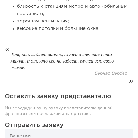
близость к станциям метро и автомобильным
парковкам;
хорошая вентиляция;
высокие потолки и большие окна.
Тот, кто задает вопрос, глупец в течение пяти
минут, тот, кто его не задает, глупец всю свою
83
0
0
жизнь.
Бернар Вербер
Coffee Way приступил к масштабированию собственной
модели производства...
Оставить заявку представителю
Мы передадим вашу заявку представителю данной
франшизы или предложим альтернативы
Отправить заявку