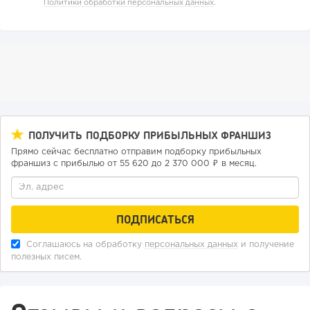
Политики обработки персональных данных
.
Отзыв SSL-сертификатов у банков: как это влияет на
российский...
ПОЛУЧИТЬ ПОДБОРКУ ПРИБЫЛЬНЫХ ФРАНШИЗ
Прямо сейчас бесплатно отправим подборку прибыльных
франшиз с прибылью от 55 620 до 2 370 000 ₽ в месяц.
142
11
2
«Прибыль 20 млн в год, а я ездил на метро»: куда в
Соглашаюсь на обработку
персональных данных
и получение
интернет-магазине...
полезных писем.