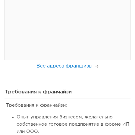
132
10
2
Сколько приносит маленькая кофейня в Екатеринбурге в
2026 году:...
Все адреса франшизы
→
Требования к франчайзи
Требования к франчайзи:
182
13
2
Опыт управления бизнесом, желательно
Франшиза кафе: рейтинг лучших франшиз общепита для
собственное готовое предприятие в форме ИП
открытия заведения
или ООО.