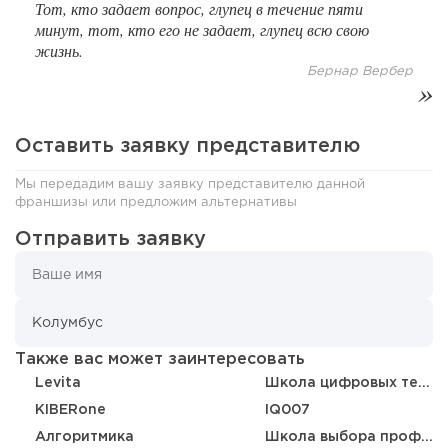
Тот, кто задает вопрос, глупец в течение пяти
минут, тот, кто его не задает, глупец всю свою
жизнь.
Бернар Вербер
166
12
2
Оставить заявку представителю
От стартапа за 30 тысяч рублей до бизнеса стоимостью
Мы передадим вашу заявку представителю данной
миллиарды:...
франшизы или предложим альтернативы
Отправить заявку
Также вас может заинтересовать
Levita
Школа цифровых технологий
KIBERone
IQ007
Алгоритмика
Школа выбора профессии «Пункт Б»