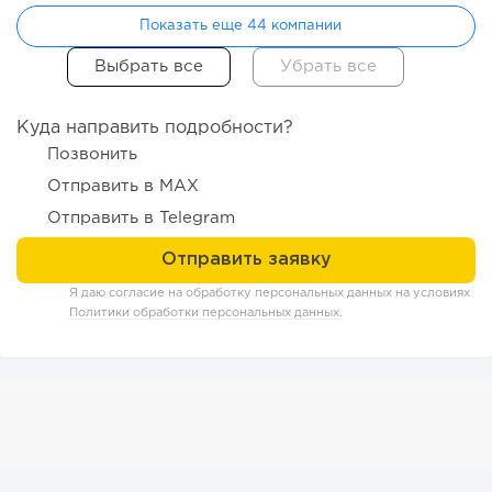
246
18
3
Показать еще 44 компании
Отзыв SSL-сертификатов у банков: как это влияет на
российский...
Куда направить подробности?
Позвонить
Отправить в MAX
Отправить в Telegram
Я даю согласие на обработку персональных данных на условиях
Политики обработки персональных данных
.
209
16
3
«Прибыль 20 млн в год, а я ездил на метро»: куда в
интернет-магазине...