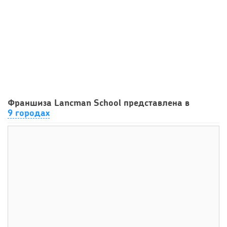
18
0
0
Почему продают прибыльный бизнес и что скрывают
Франшиза Lancman School представлена в
продавцы готового...
9 городах