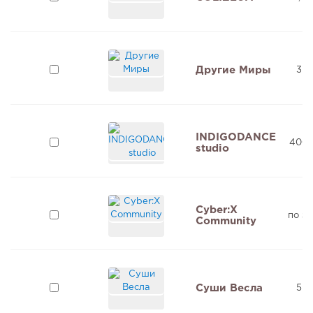
Другие Миры
3 м
INDIGODANCE
400 
studio
Cyber:X
по з
Community
Суши Весла
5 м