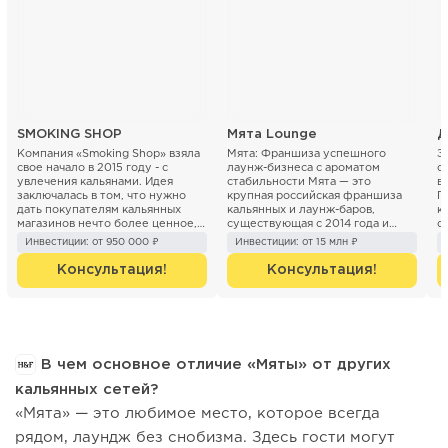
SMOKING SHOP
Мята Lounge
Д
Компания «Smoking Shop» взяла
Мята: Франшиза успешного
З
свое начало в 2015 году - с
лаунж-бизнеса с ароматом
о
увлечения кальянами. Идея
стабильности Мята — это
в
заключалась в том, что нужно
крупная российская франшиза
П
дать покупателям кальянных
кальянных и лаунж-баров,
к
магазинов нечто более ценное,
существующая с 2014 года и
с
чем просто покупку...
насчитывающая более 280
О
Инвестиции: от 950 000 ₽
Инвестиции: от 15 млн ₽
заведений в 1...
Консультация!
Консультация!
В чем основное отличие «Мяты» от других
кальянных сетей?
«Мята» — это любимое место, которое всегда
рядом, лаундж без снобизма. Здесь гости могут