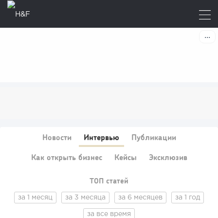
Новости
Интервью
Публикации
Как открыть бизнес
Кейсы
Эксклюзив
ТОП статей
за 1 месяц
за 3 месяца
за 6 месяцев
за 1 год
за все время