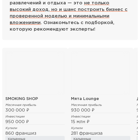
развлечений и отдыха — это
не только
высокий доход, но и шанс построить бизнес с
проверенной моделью и минимальными
вложениями
. Ознакомьтесь с подборкой,
которую рекомендуют эксперты!
SMOKING SHOP
Мята Lounge
Д
Месячная прибыль
Месячная прибыль
М
300 000 ₽
930 000 ₽
9
Инвестиции
Инвестиции
И
950 000 ₽
15 млн ₽
2
Купили
Купили
К
860 франшиз
281 франшиза
3
Кальянные
Кальянные