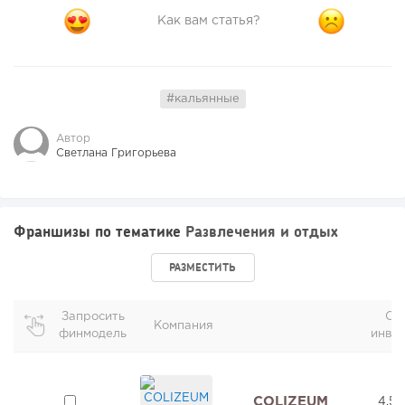
Как вам статья?
#кальянные
Автор
Светлана Григорьева
Франшизы по тематике
Развлечения и отдых
РАЗМЕСТИТЬ
Запросить
Об
Компания
финмодель
инве
COLIZEUM
4,5 