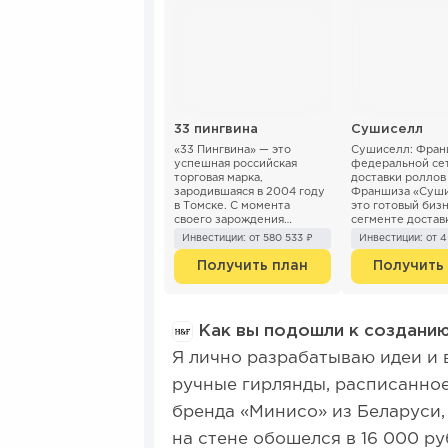
33 пингвина
Сушиселл
«33 Пингвина» — это
Сушиселл: Фран
успешная российская
федеральной се
торговая марка,
доставки роллов
зародившаяся в 2004 году
Франшиза «Суши
в Томске. С момента
это готовый бизн
своего зарождения
сегменте достав
компания стремительно
японской кухни 
Инвестиции: от 580 533 ₽
Инвестиции: от 4
развивается, расширяя
ежемесячной пр
сеть кафе и точек п...
400 000 ₽. С 201
Получить план
Получить
мы...
Как вы подошли к созданию
Я лично разрабатываю идеи и 
ручные гирлянды, расписанное
бренда «Минисо» из Беларуси,
на стене обошелся в 16 000 ру