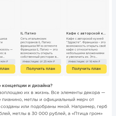
IL Патио
Кафе с авторской кухней "Здрасте"
шиза
Сеть итальянских
Кафе с авторской кухней
ти
ресторанов iL Патио:
"Здрасте". Франшиза – это
франшиза №1 в сегменте
возможность открыть своё
селл» —
Франшиза iL Патио — это
кафе с относительно
ес в
возможность открыть
небольшими вложениями
ки
собственный ресторан в
и увеличить их. Это
с
составе одной из
уникальная бизнес-
 млн ₽
Инвестиции: от 25 млн ₽
Инвестиции: от 16 млн ₽
ибылью от
крупнейших сетей
модель, которая стоит де...
3 года
ресторанов ...
 план
Получить план
Получить план
 концепции и дизайна?
воплощаю их в жизнь. Все элементы декора —
 пианино, метлы и официальный мерч от
 созданы или подобраны мной. Например, герб
блей, метлы в 30 000 рублей, а «Птица гром»