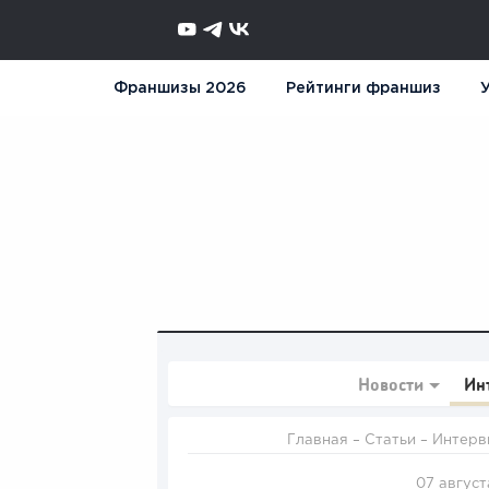
Франшизы 2026
Рейтинги франшиз
У
Новости
Ин
Главная
–
Статьи
–
Интерв
07 август