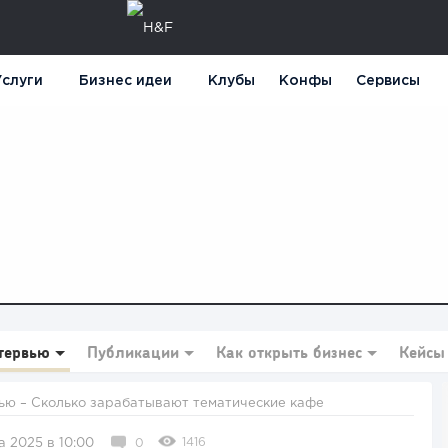
слуги
Бизнес идеи
Клубы
Конфы
Сервисы
тервью
Публикации
Как открыть бизнес
Кейсы
ью
– Сколько зарабатывают тематические кафе
1416
а 2025 в 10:00
0