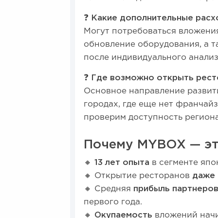
❓
Какие дополнительные расх
Могут потребоваться вложени
обновление оборудования, а т
после индивидуального анализ
❓
Где возможно открыть рес
Основное направление развити
городах, где еще нет франчай
проверим доступность региона
Почему MYBOX — эт
🔸
13 лет опыта
в сегменте япо
🔸 Открытие ресторанов
даже 
🔸 Средняя
прибыль партнеров
первого года.
🔸
Окупаемость
вложений нач