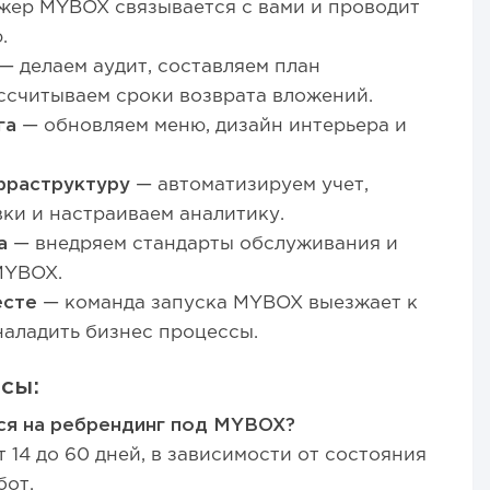
ер MYBOX связывается с вами и проводит
.
— делаем аудит, составляем план
ссчитываем сроки возврата вложений.
га
— обновляем меню, дизайн интерьера и
фраструктуру
— автоматизируем учет,
ки и настраиваем аналитику.
а
— внедряем стандарты обслуживания и
MYBOX.
есте
— команда запуска MYBOX выезжает к
наладить бизнес процессы.
сы:
ся на ребрендинг под MYBOX?
 14 до 60 дней, в зависимости от состояния
бот.