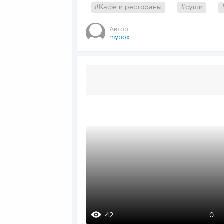
#Кафе и рестораны
#суши
Автор
mybox
42
0