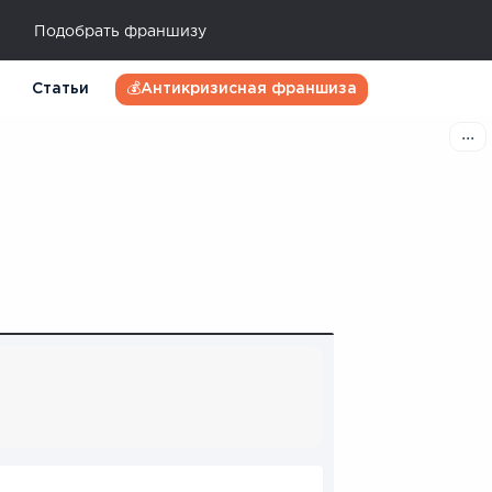
Подобрать франшизу
Статьи
💰Антикризисная франшиза