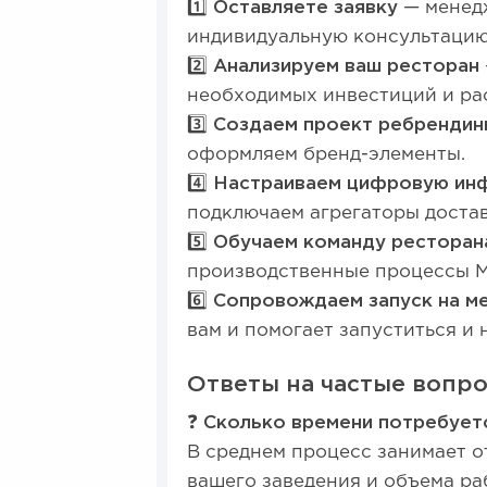
1️⃣
Оставляете заявку
— менедж
индивидуальную консультацию
2️⃣
Анализируем ваш ресторан
необходимых инвестиций и ра
3️⃣
Создаем проект ребрендин
оформляем бренд-элементы.
4️⃣
Настраиваем цифровую ин
подключаем агрегаторы достав
5️⃣
Обучаем команду ресторан
производственные процессы 
6️⃣
Сопровождаем запуск на м
вам и помогает запуститься и 
Ответы на частые вопро
❓
Сколько времени потребует
В среднем процесс занимает от
вашего заведения и объема ра