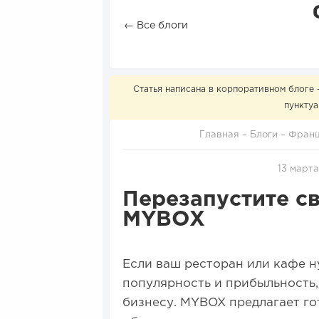
← Все блоги
Статья написана в корпоративном блоге 
пунктуа
Главная
–
Блоги
–
Франш
13 марта
Перезапустите с
MYBOX
Если ваш ресторан или кафе н
популярность и прибыльность,
бизнесу. MYBOX предлагает г