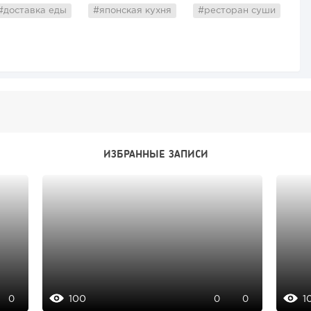
#доставка еды
#японская кухня
#ресторан суши
ИЗБРАННЫЕ ЗАПИСИ
100
1
0
0
0