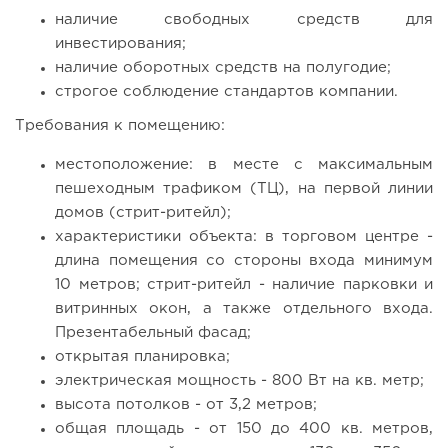
132
10
2
наличие свободных средств для
инвестирования;
Coffee Way приступил к масштабированию собственной
наличие оборотных средств на полугодие;
модели производства...
строгое соблюдение стандартов компании.
Требования к помещению:
местоположение: в месте с максимальным
пешеходным трафиком (ТЦ), на первой линии
домов (стрит-ритейл);
характеристики объекта: в торговом центре -
длина помещения со стороны входа минимум
10 метров; стрит-ритейл - наличие парковки и
витринных окон, а также отдельного входа.
Презентабельный фасад;
135
10
2
открытая планировка;
электрическая мощность - 800 Вт на кв. метр;
От стартапа за 30 тысяч рублей до бизнеса стоимостью
высота потолков - от 3,2 метров;
миллиарды:...
общая площадь - от 150 до 400 кв. метров,