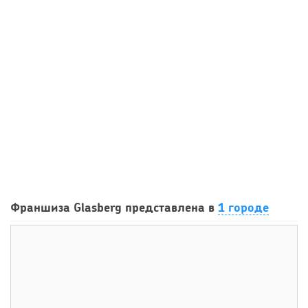
101
0
0
Сколько приносит маленькая кофейня в Екатеринбурге в
Франшиза Glasberg представлена в
1 городе
2026 году:...