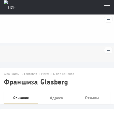
Франшизы
→
Торговля
→
Магазины для ремонта
Франшиза Glasberg
Адреса
Отзывы
Описание