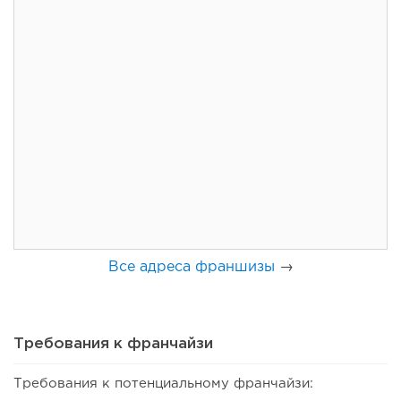
148
11
2
Франшиза кафе: рейтинг лучших франшиз общепита для
открытия заведения
Все адреса франшизы
→
Требования к франчайзи
Требования к потенциальному франчайзи: