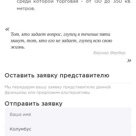
среди которой торговая - от 130 до 350 кв.
метров.
Тот, кто задает вопрос, глупец в течение пяти
минут, тот, кто его не задает, глупец всю свою
жизнь.
Бернар Вербер
211
16
3
Оставить заявку представителю
Отзыв SSL-сертификатов у банков: как это влияет на
российский...
Мы передадим вашу заявку представителю данной
франшизы или предложим альтернативы
Отправить заявку