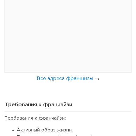
157
11
2
Франшиза кафе: рейтинг лучших франшиз общепита для
открытия заведения
Все адреса франшизы
→
Требования к франчайзи
Требования к франчайзи:
139
10
2
Активный образ жизни.
Coffee Way приступил к масштабированию собственной