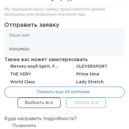
Мы передадим вашу заявку представителю данной
франшизы или предложим альтернативы
Отправить заявку
222
16
3
Также вас может заинтересовать
Отзыв SSL-сертификатов у банков: как это влияет на
российский...
Фитнес-клуб Spirit. Fitness
CLEVERSPORT
THE VERY
Prime time
World Class
Lady Stretch
Показать еще 44 компании
Куда направить подробности?
Позвонить