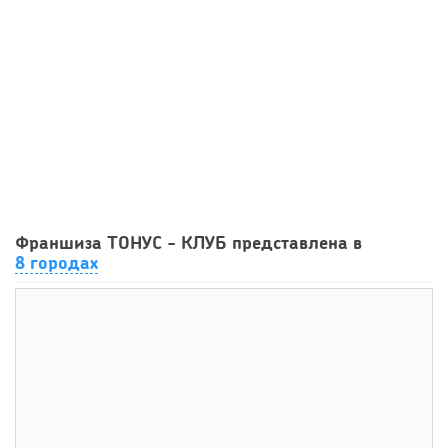
113
0
0
Сколько приносит маленькая кофейня в Екатеринбурге в
Франшиза ТОНУС - КЛУБ представлена в
2026 году:...
8 городах