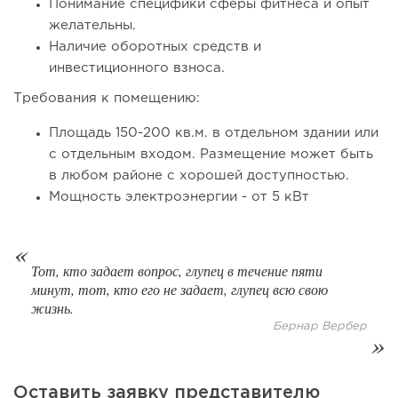
Понимание специфики сферы фитнеса и опыт
модели производства...
желательны.
Наличие оборотных средств и
инвестиционного взноса.
Требования к помещению:
Площадь 150-200 кв.м. в отдельном здании или
с отдельным входом. Размещение может быть
в любом районе с хорошей доступностью.
Мощность электроэнергии - от 5 кВт
147
10
2
Тот, кто задает вопрос, глупец в течение пяти
минут, тот, кто его не задает, глупец всю свою
От стартапа за 30 тысяч рублей до бизнеса стоимостью
жизнь.
миллиарды:...
Бернар Вербер
Оставить заявку представителю