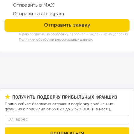
Отправить в MAX
Отправить в Telegram
198
14
2
«Прибыль 20 млн в год, а я ездил на метро»: куда в
интернет-магазине...
Я даю согласие на обработку персональных данных на условиях
Политики обработки персональных данных
.
ПОЛУЧИТЬ ПОДБОРКУ ПРИБЫЛЬНЫХ ФРАНШИЗ
Прямо сейчас бесплатно отправим подборку прибыльных
франшиз с прибылью от 55 620 до 2 370 000 ₽ в месяц.
152
10
2
Конференции августа 2026: лучшие мероприятия месяца
для бизнеса,...