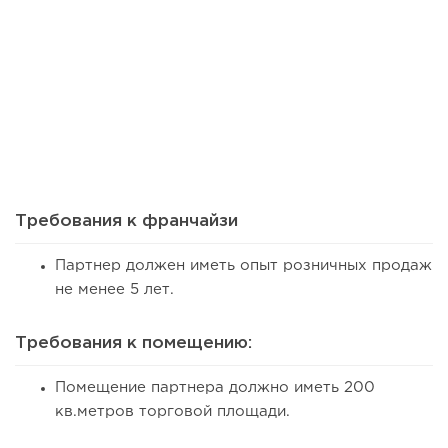
61
0
0
Франшиза кафе: рейтинг лучших франшиз общепита для
открытия заведения
Требования к франчайзи
Партнер должен иметь опыт розничных продаж
не менее 5 лет.
Требования к помещению:
Помещение партнера должно иметь 200
кв.метров торговой площади.