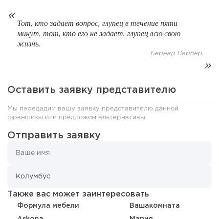
74
0
0
Тот, кто задает вопрос, глупец в течение пяти
Coffee Way приступил к масштабированию собственной
минут, тот, кто его не задает, глупец всю свою
модели производства...
жизнь.
Бернар Вербер
Оставить заявку представителю
Мы передадим вашу заявку представителю данной
франшизы или предложим альтернативы
Отправить заявку
64
0
0
От стартапа за 30 тысяч рублей до бизнеса стоимостью
миллиарды:...
Также вас может заинтересовать
Формула мебели
Вашакомната