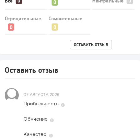
Все
Нейтральные
Конференции августа 2026: лучшие мероприятия месяца
для бизнеса,...
Отрицательные
Сомнительные
ОСТАВИТЬ ОТЗЫВ
Оставить отзыв
07 АВГУСТА 2026
240
17
3
Прибыльность
Прокат квадроциклов: инвестиции 2 млн рублей,
прибыль 300 тысяч...
Обучение
Качество