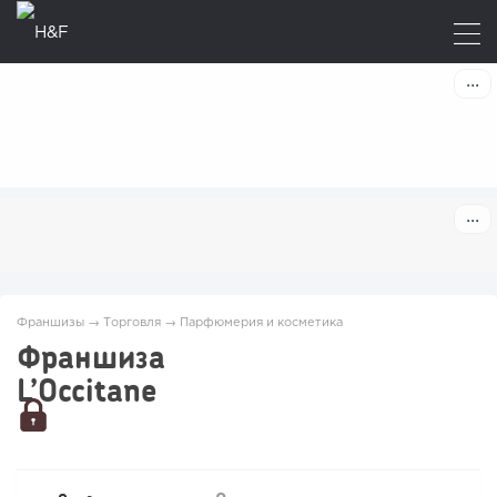
Франшизы
→
Торговля
→
Парфюмерия и косметика
Франшиза
L’Occitane