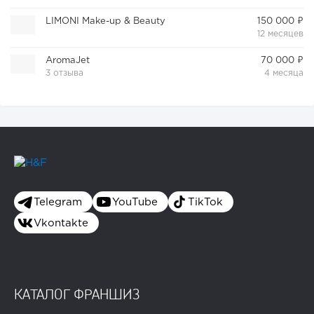
LIMONI Make-up & Beauty
150 000 ₽
12 месяцев
AromaJet
70 000 ₽
3 отзыва
4 месяца
Telegram
YouTube
TikTok
Vkontakte
КАТАЛОГ ФРАНШИЗ