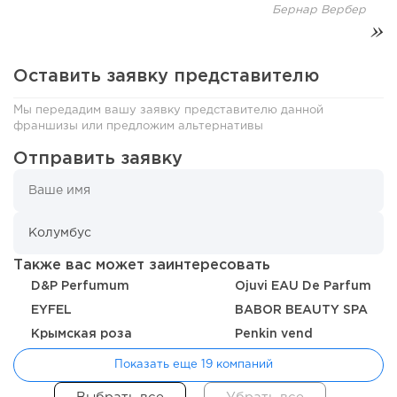
Бернар Вербер
117
8
1
Coffee Way приступил к масштабированию собственной
Оставить заявку представителю
модели производства...
Мы передадим вашу заявку представителю данной
франшизы или предложим альтернативы
Отправить заявку
Также вас может заинтересовать
D&P Perfumum
Ojuvi EAU De Parfum
EYFEL
BABOR BEAUTY SPA
120
0
0
Крымская роза
Penkin vend
От стартапа за 30 тысяч рублей до бизнеса стоимостью
Показать еще 19 компаний
миллиарды:...