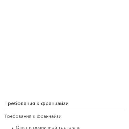
72
0
0
Сколько приносит маленькая кофейня в Екатеринбурге в
2026 году:...
Требования к франчайзи
Требования к франчайзи:
Опыт в розничной торговле.