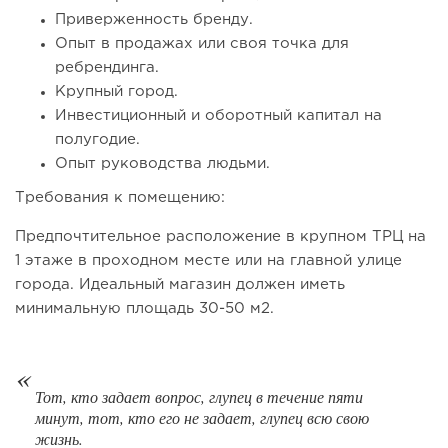
Приверженность бренду.
Опыт в продажах или своя точка для
ребрендинга.
Крупный город.
Инвестиционный и оборотный капитал на
полугодие.
128
8
1
Опыт руководства людьми.
Франшиза кафе: рейтинг лучших франшиз общепита для
Требования к помещению:
открытия заведения
Предпочтительное расположение в крупном ТРЦ на
1 этаже в проходном месте или на главной улице
города. Идеальный магазин должен иметь
минимальную площадь 30-50 м2.
Тот, кто задает вопрос, глупец в течение пяти
минут, тот, кто его не задает, глупец всю свою
жизнь.