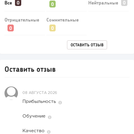
Все
Нейтральные
123
9
1
Конференции августа 2026: лучшие мероприятия месяца
Отрицательные
Сомнительные
для бизнеса,...
ОСТАВИТЬ ОТЗЫВ
Оставить отзыв
08 АВГУСТА 2026
Прибыльность
Обучение
Качество